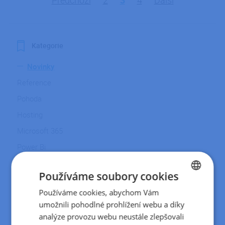
Předchozí
2
3
4
Další
Kategorie
Novinky
Reference
Pohoda
Hosting
Microsoft 365
Power Bi
Firemní život
Používáme soubory cookies
Řazení
Používáme cookies, abychom Vám
CZECH
umožnili pohodlné prohlížení webu a díky
Od nejnovějších
SLOVAK
analýze provozu webu neustále zlepšovali
Od nejstarších