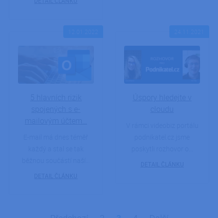
DETAIL ČLÁNKU
12.01.2022
24.11.2021
5 hlavních rizik
Úspory hledejte v
spojených s e-
cloudu
mailovým účtem…
V rámci videobiz portálu
E-mail má dnes téměř
podnikatel.cz jsme
každý a stal se tak
poskytli rozhovor o…
běžnou součástí naší…
DETAIL ČLÁNKU
DETAIL ČLÁNKU
Stránkování