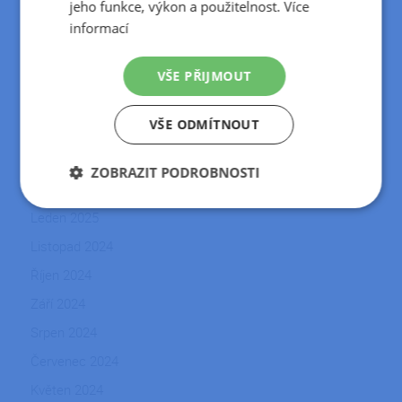
jeho funkce, výkon a použitelnost.
Více
Populárních
informací
Archiv
VŠE PŘIJMOUT
Duben 2026
VŠE ODMÍTNOUT
Únor 2026
Březen 2025
ZOBRAZIT PODROBNOSTI
Únor 2025
Nezbytně
Výkonové
Soubory
Leden 2025
nutné
soubory
cílení
soubory
Listopad 2024
Říjen 2024
Září 2024
Funkční soubory
Nezařazené
soubory
Srpen 2024
Červenec 2024
Květen 2024