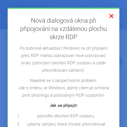
+420 222 300 800
info@ipodnik.cz
CS
SK
Nová dialogová okna při
připojování na vzdálenou plochu
skrze RDP
Články z kategorie:
Novinky
ÚVOD
Po dubnové aktualizaci Windows se při připojení
Objevte novinky ze světa cloudu a IT.
POHODA V CLOUDU
přes RDP mohou zobrazovat nové potvrzovací
FIRMA V CLOUDU
03.02.2022
26.01.2022
kroky
(potvrzení otevření RDP souboru a výběr
MICROSOFT 365
přesměrování zařízení).
REPORTING
Nejedná se o bezpečnostní problém.
Jde o změnu ve Windows, jejímž cílem je ochrana
SERVERY NA MÍRU
proti phishingu a podvodným RDP souborům.
Data driven culture -
Nové ceny pro
REFERENCE
Jak se připojit:
místo pocitů fakta
Microsoft a neustálé
BLOG
inovace
potvrďte otevření RDP souboru,
Kultura rozhodování na
WEBINÁŘE
základě dat by měla být
Microsoft v srpnu přišel
vyberte zařízení, která chcete přesměrovat