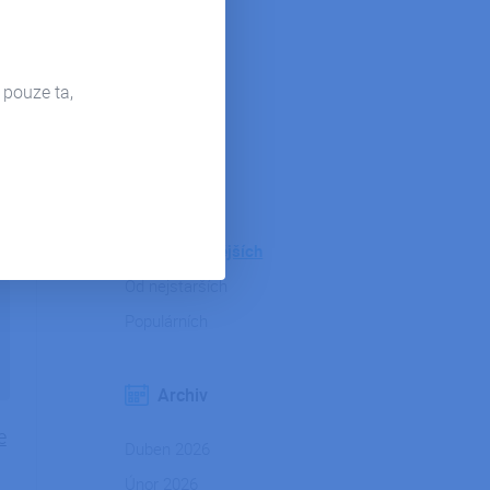
Hosting
Microsoft 365
Power Bi
 pouze ta,
.
Firemní život
Řazení
Od nejnovějších
2022
Od nejstarších
Populárních
Archiv
e
Duben 2026
Únor 2026