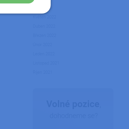
Únor 2023
Nezařazené
Květen 2022
soubory
Duben 2022
Březen 2022
Únor 2022
Leden 2022
řazené soubory
Listopad 2021
 správa účtu. Webové
Říjen 2021
zařízení, která mají
ní a zlepšila
tformy a povolení
okie, že požadavky