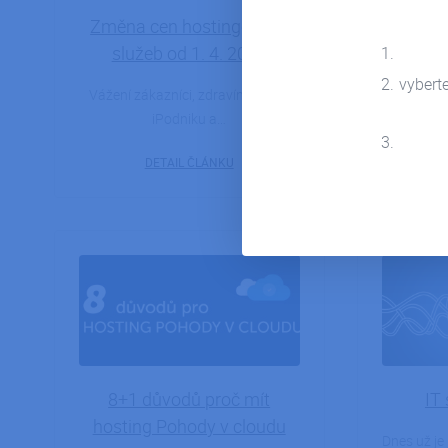
Změna cen hostingových
Ať už
služeb od 1. 4. 2023
nezapo
vybert
Vážení zákazníci, zdravíme vás z
Prodáváte
iPodniku a…
nebo po
DETAIL ČLÁNKU
06.04.2022
8+1 důvodů proč mít
IT 
hosting Pohody v cloudu
Dnes už je