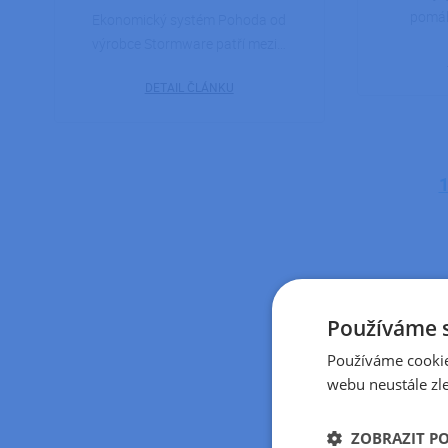
pomáh
Ekonomický systém Pohoda od
výrobce Stormware patří mezi…
DETAIL ČLÁNKU
Stránkování
Používáme 
Používáme cookie
webu neustále zle
ZOBRAZIT P