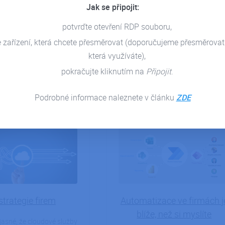
Jak se připojit:
 prodáváte cokoli,
Co vše lze umístit do
mínejte na oblast…
cloudu?
potvrďte otevření RDP souboru,
e zařízení, která chcete přesměrovat (doporučujeme přesměrovat
 rohlíky, boty, telefony
Vzdálená plocha je ohromný svět
která využíváte),
skytujete služby jako…
Připojíte se k ní odkudkoliv a…
pokračujte kliknutím na
Připojit
.
DETAIL ČLÁNKU
DETAIL ČLÁNKU
Podrobné informace naleznete v článku
ZDE
14.03.2022
08.02.
strategie firem
Automatizace ve firmách j
blíže, než si myslíte
 jasné, že cloudové služby