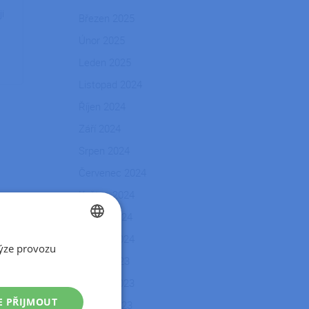
ji
Březen 2025
Únor 2025
Leden 2025
Listopad 2024
Říjen 2024
Září 2024
Srpen 2024
Červenec 2024
Květen 2024
Duben 2024
Březen 2024
ýze provozu
CZECH
Srpen 2023
SLOVAK
Květen 2023
E PŘIJMOUT
Duben 2023