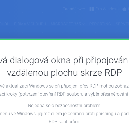
Team
Viewer
Pro Windows
OUDU
FIRMA V CLOUDU
MICROSOFT 365
REPORTING
SERVE
á dialogová okna při připojován
Hosting
vzdálenou plochu skrze RDP
é aktualizaci Windows se při připojení přes RDP mohou zobra
05.05.2022
04.05.
ací kroky
(potvrzení otevření RDP souboru a výběr přesměrování 
Nejedná se o bezpečnostní problém.
měnu ve Windows, jejímž cílem je ochrana proti phishingu a p
RDP souborům.