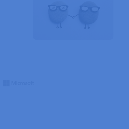
ždy zpracovávány
ný soubor cookie
ik.
zyce PHP. Toto je
í proměnných relací
ované číslo, jeho
dobrým příkladem je
ránkami.
ipt.com k
ookie návštěvníků.
 fungoval správně.