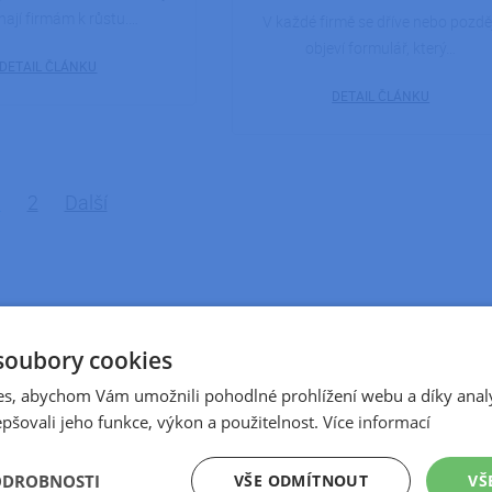
ají firmám k růstu.…
V každé firmě se dříve nebo pozdě
objeví formulář, který…
DETAIL ČLÁNKU
DETAIL ČLÁNKU
1
2
Další
soubory cookies
s, abychom Vám umožnili pohodlné prohlížení webu a díky anal
pšovali jeho funkce, výkon a použitelnost.
Více informací
VŠE ODMÍTNOUT
VŠ
ODROBNOSTI