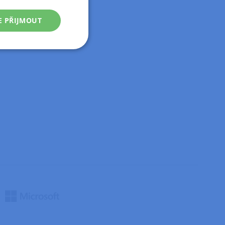
E PŘIJMOUT
Nezařazené
soubory
řazené soubory
 správa účtu. Webové
zařízení, která mají
ní a zlepšila