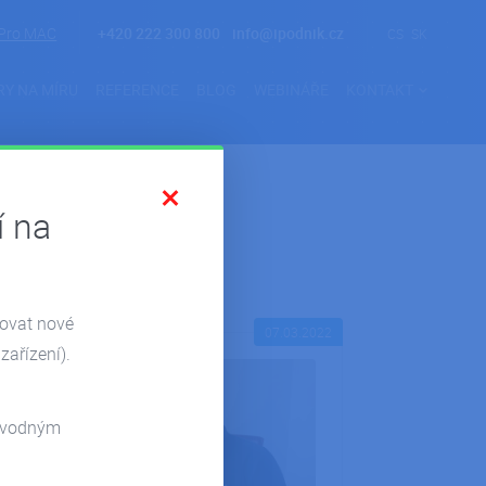
Pro MAC
+420 222 300 800
info@ipodnik.cz
CS
SK
RY NA MÍRU
REFERENCE
BLOG
WEBINÁŘE
KONTAKT
í na
zovat nové
07.03.2022
zařízení).
odvodným