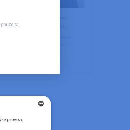
Tomáš Fejt: Od datové
 pouze ta,
analytiky, přes Ferdu…
Rozhovor s vedoucím oddělení
Power BI společnosti iPodnik
cloud…
DETAIL ČLÁNKU
ýze provozu
CZECH
SLOVAK