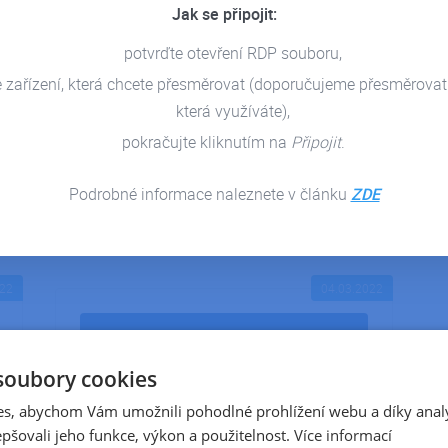
Jak se připojit:
potvrďte otevření RDP souboru,
Workshopy Microsoft -
e zařízení, která chcete přesměrovat (doporučujeme přesměrovat
přidejte se
která využíváte),
Minulou středu proběhl odborný
pokračujte kliknutím na
Připojit
.
praktický workshop na téma…
Podrobné informace naleznete v článku
ZDE
DETAIL ČLÁNKU
022
04.03.2022
soubory cookies
s, abychom Vám umožnili pohodlné prohlížení webu a díky anal
pšovali jeho funkce, výkon a použitelnost.
Více informací