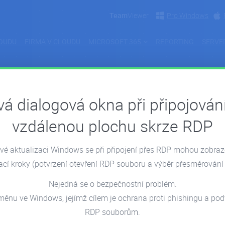
Team
Viewer
Pro Windows
OUDU
FIRMA V CLOUDU
MICROSOFT 365
REPORTING
SERVE
á dialogová okna při připojován
Archiv článků:
Březen 2022
vzdálenou plochu skrze RDP
é aktualizaci Windows se při připojení přes RDP mohou zobra
022
11.03.2022
ací kroky
(potvrzení otevření RDP souboru a výběr přesměrování 
Nejedná se o bezpečnostní problém.
měnu ve Windows, jejímž cílem je ochrana proti phishingu a p
RDP souborům.