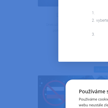
IT strategie firem
vybert
Dnes už je jasné, že cloudové služby
pomáhají firmám k růstu.…
DETAIL ČLÁNKU
05.03.2
Používáme 
Používáme cookie
webu neustále zle