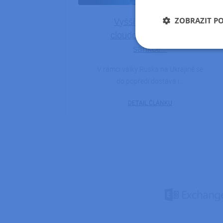
Vyšší zabezpečení
ZOBRAZIT P
cloudových služeb a
sankce…
Nezbytně nutn
soubory
V rámci války Ruska na Ukrajině se
do popředí dostává i…
DETAIL ČLÁNKU
Nezbytně nutn
Nezbytně nutné soubo
stránky nelze bez ne
Název
hide_alert
udid