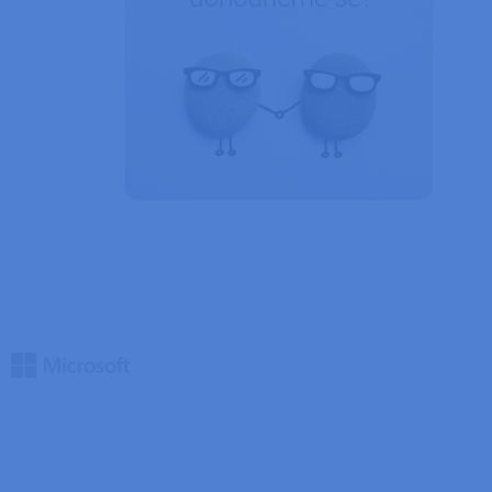
okie, že požadavky
ždy zpracovávány
ný soubor cookie
ik.
zyce PHP. Toto je
í proměnných relací
ované číslo, jeho
dobrým příkladem je
ránkami.
ipt.com k
ookie návštěvníků.
 fungoval správně.