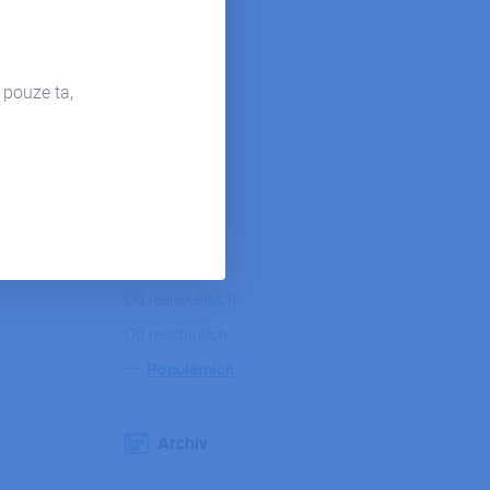
Pohoda
Hosting
 pouze ta,
Microsoft 365
Power Bi
Firemní život
Řazení
Od nejnovějších
Od nejstarších
Populárních
Archiv