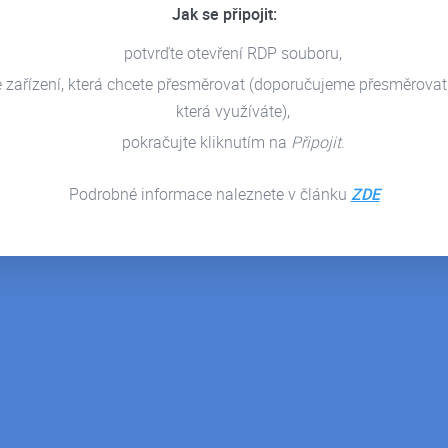
Jak se připojit:
potvrďte otevření RDP souboru,
e zařízení, která chcete přesměrovat (doporučujeme přesměrovat
která využíváte),
pokračujte kliknutím na
Připojit
.
Podrobné informace naleznete v článku
ZDE