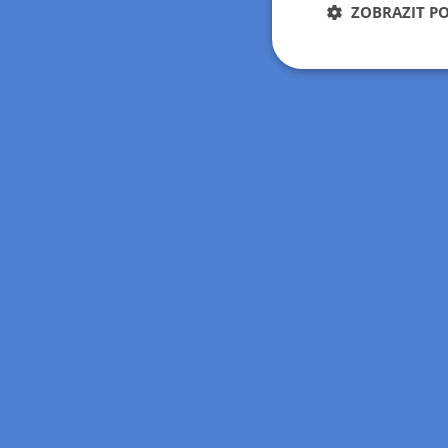
ZOBRAZIT P
Nezbytně nutn
soubory
Nezbytně nutn
Nezbytně nutné soubo
stránky nelze bez ne
Název
hide_alert
udid
ARRAffinitySameSit