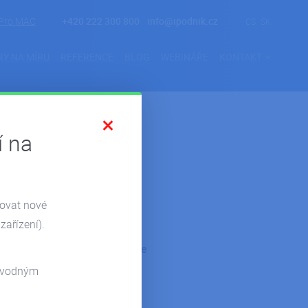
Pro MAC
+420 222 300 800
info@ipodnik.cz
CS
SK
RY NA MÍRU
REFERENCE
BLOG
WEBINÁŘE
KONTAKT
í na
zovat nové
zařízení).
Kategorie
odvodným
Novinky
Reference