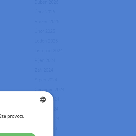
Duben 2026
Únor 2026
Březen 2025
Únor 2025
Leden 2025
Listopad 2024
Říjen 2024
Září 2024
Srpen 2024
Červenec 2024
Květen 2024
Duben 2024
ýze provozu
CZECH
Březen 2024
SLOVAK
Srpen 2023