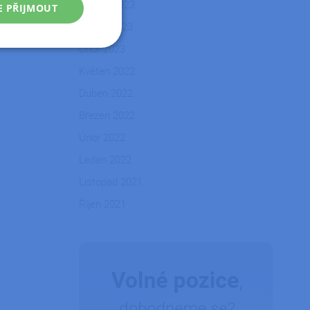
Květen 2023
E PŘIJMOUT
Duben 2023
Únor 2023
Nezařazené
soubory
Květen 2022
Duben 2022
Březen 2022
Únor 2022
Leden 2022
řazené soubory
Listopad 2021
 správa účtu. Webové
Říjen 2021
zařízení, která mají
ní a zlepšila
tformy a povolení