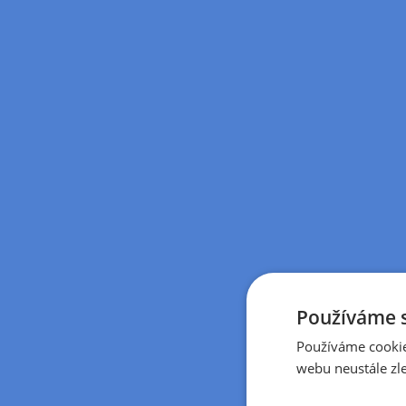
Používáme 
Používáme cookie
webu neustále zle