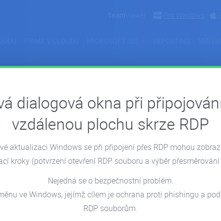
Team
Viewer
Pro Windows
OUDU
FIRMA V CLOUDU
MICROSOFT 365
REPORTING
SERVE
á dialogová okna při připojován
Novinky
vzdálenou plochu skrze RDP
é aktualizaci Windows se při připojení přes RDP mohou zobra
ací kroky
(potvrzení otevření RDP souboru a výběr přesměrování 
Nejedná se o bezpečnostní problém.
lezli žádné články...
měnu ve Windows, jejímž cílem je ochrana proti phishingu a p
RDP souborům.