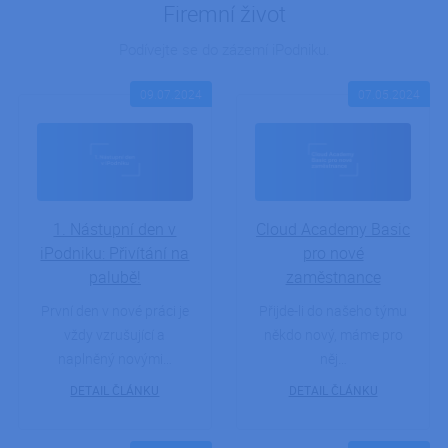
Firemní život
uživatele a správa účtu. Webové stránky nelze bez
nezbytně nutných souborů cookie správně
používat.
Podívejte se do zázemí iPodniku.
Provider /
Název
Vyprší
Popis
Doména
09.07.2024
07.05.2024
hide_alert
.ipodik.cz
1 den
alert me
udid
.ipodnik.cz
4 týdny 2
Tento co
dny
používá 
jedinečn
identifika
zařízení, 
mají přís
1. Nástupní den v
Cloud Academy Basic
webové
stránce, 
iPodniku: Přivítání na
pro nové
sledoval
používán
palubě!
zaměstnance
zlepšila
uživatel
První den v nové práci je
Přijde-li do našeho týmu
zkušenos
vždy vzrušující a
někdo nový, máme pro
ARRAffinitySameSite
Zavřením
Při použi
Microsoft
naplněný novými…
něj…
prohlížeče
Microsof
Corporation
jako host
.app.powerbi.com
platform
DETAIL ČLÁNKU
DETAIL ČLÁNKU
povolení
vyrovnáv
zatížení
zajišťuje