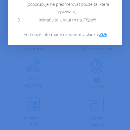
Víme, že na zaměstnancích záleží. Proto o ně pečujeme a
KONTAKT
(doporučujeme přesměrovat pouze ta, která
nabízíme jim spousty výhod.
využíváte),
pokračujte kliknutím na
Připojit
.
Podrobné informace naleznete v článku
ZDE
Certifikace a
Pravidelné
odborné vzdělávání
firemní akce
Výuka
5
angličtiny
sick days
Multisport
Firemní
karta
snídaně