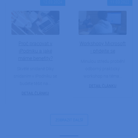
12.03.2024
11.03.2022
soubor c
že požad
od jedné 
procháze
návštěvn
jsou vžd
zpracová
stejným
serverem
klastru.
Proč pracovat v
Workshopy Microsoft
iPodniku a jaké
- přidejte se
_GRECAPTCHA
5 měsíců
Google
Google LLC
4 týdny
reCAPTC
www.google.com
máme benefity?
nastaví p
Minulou středu proběhl
spuštění
potřebn
Skvělé snídaně Díky
odborný praktický
soubor c
snídaním v iPodniku se
workshop na téma…
(_GRECA
za účele
budete těšit na…
proveden
DETAIL ČLÁNKU
analýzy ri
DETAIL ČLÁNKU
PHPSESSID
Zavřením
Cookie
PHP.net
prohlížeče
generov
ipodnik.cz
aplikace
založený
jazyce P
Toto je
ZOBRAZIT DALŠÍ
univerzál
identifik
používan
udržován