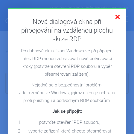
+420 222 300 800
info@ipodnik.cz
CS
SK
Nová dialogová okna při
připojování na vzdálenou plochu
skrze RDP
Přidejte se
k nám
ÚVOD
Po dubnové aktualizaci Windows se při připojení
Buďte v dobré společnosti. Nabízíme volné židle těm, které baví
POHODA V CLOUDU
přes RDP mohou zobrazovat nové potvrzovací
IT a především cloud.
FIRMA V CLOUDU
kroky
(potvrzení otevření RDP souboru a výběr
MICROSOFT 365
přesměrování zařízení).
Je nám líto, ale v současné době nenabízíme žádnou
REPORTING
Nejedná se o bezpečnostní problém.
pozici...
Jde o změnu ve Windows, jejímž cílem je ochrana
SERVERY NA MÍRU
proti phishingu a podvodným RDP souborům.
REFERENCE
Jak se připojit:
BLOG
potvrďte otevření RDP souboru,
Benefity
, které na vás čekají
WEBINÁŘE
vyberte zařízení, která chcete přesměrovat