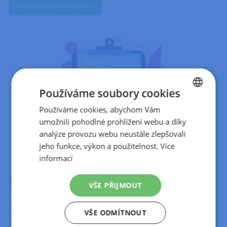
VÍCE O ŽIVOTĚ V IPODNIKU
Používáme soubory cookies
Používáme cookies, abychom Vám
CZECH
umožnili pohodlné prohlížení webu a díky
SLOVAK
analýze provozu webu neustále zlepšovali
jeho funkce, výkon a použitelnost.
Více
informací
Buďte členem rodiny
iPodnik cloud
VŠE PŘIJMOUT
Jsme česká rostoucí IT firma, která nabízí silné zázemí.
VŠE ODMÍTNOUT
Potkáte tu specialisty, studenty v oblasti IT a data