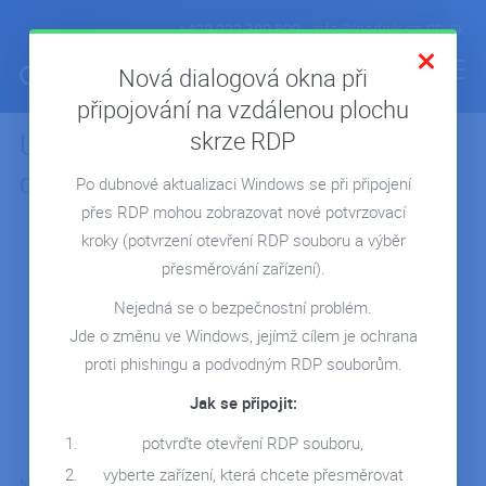
+420 222 300 800
info@ipodnik.cz
CS
SK
Nová dialogová okna při
připojování na vzdálenou plochu
skrze RDP
Účetní firma Neodat s Pohodou v
ÚVOD
cloudu
Po dubnové aktualizaci Windows se při připojení
POHODA V CLOUDU
přes RDP mohou zobrazovat nové potvrzovací
FIRMA V CLOUDU
kroky
(potvrzení otevření RDP souboru a výběr
MICROSOFT 365
přesměrování zařízení).
REPORTING
Nejedná se o bezpečnostní problém.
Jde o změnu ve Windows, jejímž cílem je ochrana
SERVERY NA MÍRU
proti phishingu a podvodným RDP souborům.
REFERENCE
Jak se připojit:
BLOG
potvrďte otevření RDP souboru,
WEBINÁŘE
vyberte zařízení, která chcete přesměrovat
Našich zákazníků si velmi vážíme a jsem rádi, když o nás mluví.