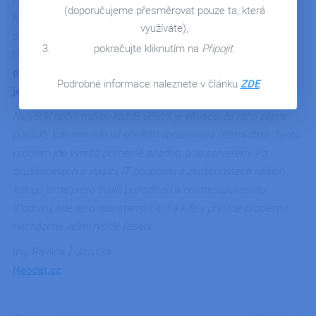
KONTAKT
(doporučujeme přesměrovat pouze ta, která
Když hovoří o svých zkušenostech s cloudem, o migraci dat a
využíváte),
celkově se nebojí říct názor. Ať už pozitivní, tak i negativní.
pokračujte kliknutím na
Připojit
.
Naším zákazníkem je i účetní společnost Neodat.
Na otázku,
proč si zvolili za svého partnera iPodnik odpovídá její
Podrobné informace naleznete v článku
ZDE
jednatelka Pavlína Žukovská následovně.
Největší noční můrou každé účetní je situace, že ráno zapne
počítač, kde nenajde už předtím zpracovaná účetní data. Tento
problém jde vyřešit poměrně snadno, a to serverem. Po
zkušenostech s vlastní IT podporou a zkušenostech našich
kolegů jsme proto zvolili pohodlnou a nestresující cestu
iPodniku, kde se o nás starají 24/7 a kde v případě problému
nacházíme velmi rychlé řešení.
Ing. Pavlína Žukovská
Neodat.cz