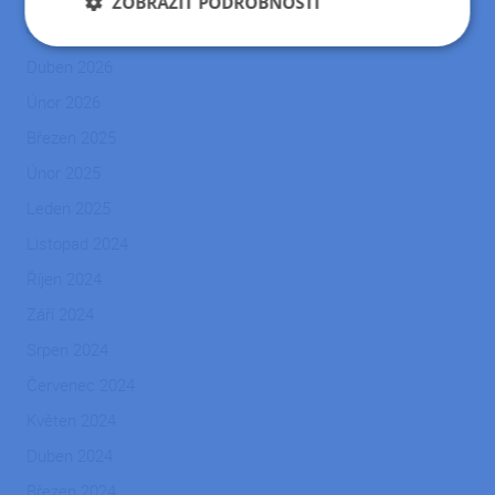
ZOBRAZIT PODROBNOSTI
Archiv
Nezbytně
Výkonové
Soubory
Duben 2026
nutné
soubory
cílení
soubory
Únor 2026
Březen 2025
Funkční soubory
Nezařazené
Únor 2025
soubory
Leden 2025
Listopad 2024
Říjen 2024
Září 2024
Nezbytně nutné soubory
Výkonové soubory
Srpen 2024
Soubory cílení
Funkční soubory
Červenec 2024
Nezařazené soubory
Květen 2024
Nezbytně nutné soubory cookie umožňují základní
Duben 2024
funkce webových stránek, jako je přihlášení
uživatele a správa účtu. Webové stránky nelze bez
Březen 2024