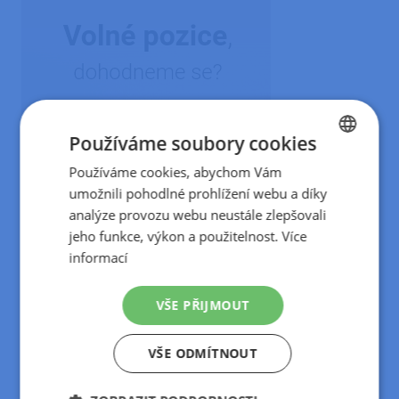
Používáme soubory cookies
Používáme cookies, abychom Vám
CZECH
umožnili pohodlné prohlížení webu a díky
SLOVAK
analýze provozu webu neustále zlepšovali
jeho funkce, výkon a použitelnost.
Více
informací
Nejnovější články
Důležité upozornění: Změny v připojování ke vzdálené ploše
VŠE PŘIJMOUT
(RDP)
Cloud Holding vstupuje do společnosti Fameless
VŠE ODMÍTNOUT
Získali jsme certifikát ISO 27001