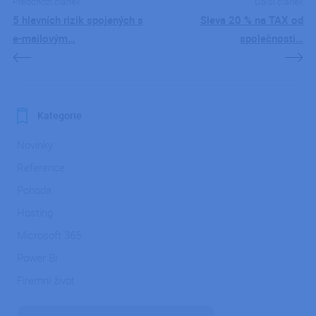
Předchozí článek
Další článek
Přepnout
5 hlavních rizik spojených s
Sleva 20 % na TAX od
e-mailovým…
společnosti…
Kategorie
Novinky
Reference
Pohoda
Hosting
Microsoft 365
Power Bi
Firemní život