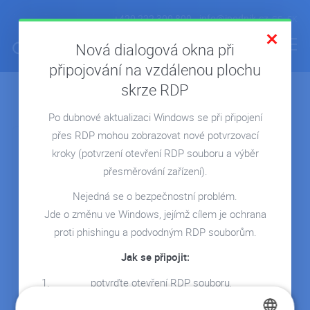
+420 222 300 800
info@ipodnik.cz
CS
SK
Nová dialogová okna při
připojování na vzdálenou plochu
skrze RDP
Archiv článků:
Březen 2025
ÚVOD
Po dubnové aktualizaci Windows se při připojení
POHODA V CLOUDU
27.03.2025
přes RDP mohou zobrazovat nové potvrzovací
FIRMA V CLOUDU
kroky
(potvrzení otevření RDP souboru a výběr
MICROSOFT 365
přesměrování zařízení).
REPORTING
Nejedná se o bezpečnostní problém.
Jde o změnu ve Windows, jejímž cílem je ochrana
SERVERY NA MÍRU
Získali jsme certifikát
proti phishingu a podvodným RDP souborům.
ISO 27001
REFERENCE
Jak se připojit:
Bezpečnost informací je
BLOG
naší prioritou S hrdostí
potvrďte otevření RDP souboru,
vám…
WEBINÁŘE
vyberte zařízení, která chcete přesměrovat