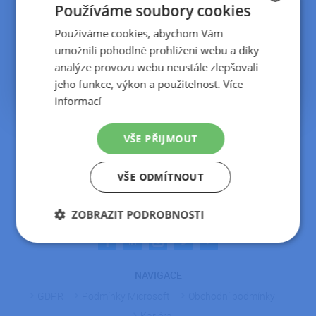
DETAIL ČLÁNKU
Používáme soubory cookies
KONTAKT
(doporučujeme přesměrovat pouze ta, která
využíváte),
Používáme cookies, abychom Vám
CZECH
pokračujte kliknutím na
Připojit
.
umožnili pohodlné prohlížení webu a díky
SLOVAK
analýze provozu webu neustále zlepšovali
Podrobné informace naleznete v článku
ZDE
jeho funkce, výkon a použitelnost.
Více
informací
VŠE PŘIJMOUT
KONTAKT
VŠE ODMÍTNOUT
Telefon:
+420 222 300 800
ZOBRAZIT PODROBNOSTI
E-mail:
info@ipodnik.cz
Nezbytně
Výkonové
Soubory
nutné
soubory
cílení
soubory
NAVIGACE
GDPR
Podmínky Microsoft
Obchodní podmínky
Kariéra