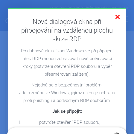
+420 222 300 800
info@ipodnik.cz
CS
SK
Nová dialogová okna při
připojování na vzdálenou plochu
skrze RDP
Archiv článků:
Květen 2023
ÚVOD
Po dubnové aktualizaci Windows se při připojení
POHODA V CLOUDU
16.05.2023
přes RDP mohou zobrazovat nové potvrzovací
FIRMA V CLOUDU
kroky
(potvrzení otevření RDP souboru a výběr
MICROSOFT 365
přesměrování zařízení).
REPORTING
Nejedná se o bezpečnostní problém.
Jde o změnu ve Windows, jejímž cílem je ochrana
SERVERY NA MÍRU
Microsoft 365 -
proti phishingu a podvodným RDP souborům.
Business Premium
REFERENCE
Jak se připojit:
Zjistěte, jak chránit své
BLOG
data před
potvrďte otevření RDP souboru,
neautorizovaným
WEBINÁŘE
vyberte zařízení, která chcete přesměrovat
přístupem,…