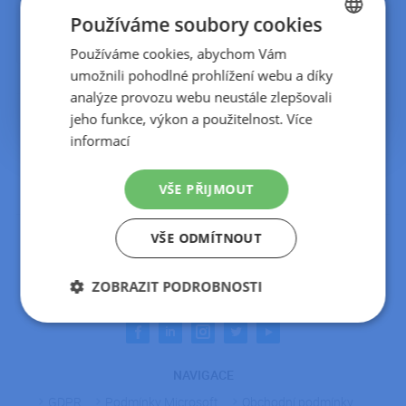
KONTAKT
(doporučujeme přesměrovat pouze ta, která
Používáme soubory cookies
DETAIL ČLÁNKU
využíváte),
Používáme cookies, abychom Vám
CZECH
pokračujte kliknutím na
Připojit
.
umožnili pohodlné prohlížení webu a díky
SLOVAK
analýze provozu webu neustále zlepšovali
Podrobné informace naleznete v článku
ZDE
jeho funkce, výkon a použitelnost.
Více
informací
VŠE PŘIJMOUT
VŠE ODMÍTNOUT
KONTAKT
Telefon:
+420 222 300 800
ZOBRAZIT PODROBNOSTI
E-mail:
info@ipodnik.cz
Nezbytně
Výkonové
Soubory
nutné
soubory
cílení
soubory
NAVIGACE
GDPR
Podmínky Microsoft
Obchodní podmínky