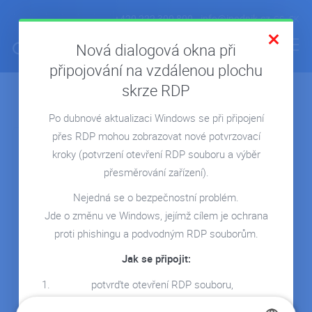
+420 222 300 800
info@ipodnik.cz
CS
SK
Nová dialogová okna při
připojování na vzdálenou plochu
skrze RDP
Archiv článků:
Únor 2023
ÚVOD
Po dubnové aktualizaci Windows se při připojení
POHODA V CLOUDU
20.02.2023
přes RDP mohou zobrazovat nové potvrzovací
FIRMA V CLOUDU
kroky
(potvrzení otevření RDP souboru a výběr
MICROSOFT 365
přesměrování zařízení).
REPORTING
Nejedná se o bezpečnostní problém.
Jde o změnu ve Windows, jejímž cílem je ochrana
SERVERY NA MÍRU
Změna cen
proti phishingu a podvodným RDP souborům.
hostingových služeb
REFERENCE
od 1. 4. 2023
Jak se připojit:
BLOG
Vážení zákazníci,
potvrďte otevření RDP souboru,
zdravíme vás z iPodniku
WEBINÁŘE
vyberte zařízení, která chcete přesměrovat
a…