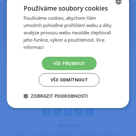
KONTAKT
(doporučujeme přesměrovat pouze ta, která
Používáme soubory cookies
DETAIL ČLÁNKU
využíváte),
Používáme cookies, abychom Vám
CZECH
pokračujte kliknutím na
Připojit
.
umožnili pohodlné prohlížení webu a díky
SLOVAK
analýze provozu webu neustále zlepšovali
Podrobné informace naleznete v článku
ZDE
jeho funkce, výkon a použitelnost.
Více
informací
VŠE PŘIJMOUT
VŠE ODMÍTNOUT
KONTAKT
Telefon:
+420 222 300 800
ZOBRAZIT PODROBNOSTI
E-mail:
info@ipodnik.cz
Nezbytně
Výkonové
Soubory
nutné
soubory
cílení
soubory
NAVIGACE
GDPR
Podmínky Microsoft
Obchodní podmínky