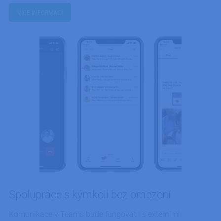
VÍCE INFORMACÍ
Spolupráce s kýmkoli bez omezení
Komunikace v Teams bude fungovat i s externími