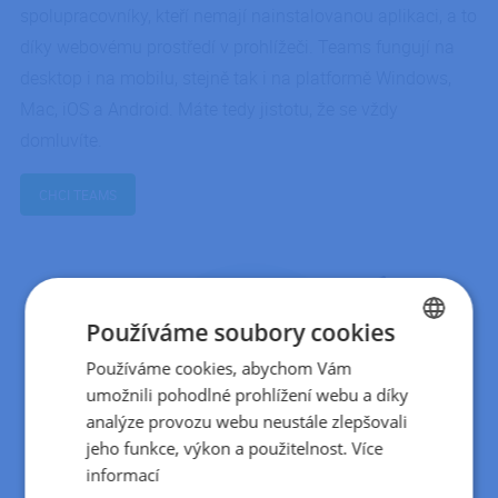
spolupracovníky, kteří nemají nainstalovanou aplikaci, a to
díky webovému prostředí v prohlížeči. Teams fungují na
desktop i na mobilu, stejně tak i na platformě Windows,
Mac, iOS a Android. Máte tedy jistotu, že se vždy
domluvíte.
CHCI TEAMS
Používáme soubory cookies
Používáme cookies, abychom Vám
CZECH
umožnili pohodlné prohlížení webu a díky
SLOVAK
analýze provozu webu neustále zlepšovali
jeho funkce, výkon a použitelnost.
Více
informací