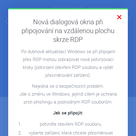
+420 222 300 800
info@ipodnik.cz
CS
SK
Nová dialogová okna při
připojování na vzdálenou plochu
skrze RDP
Objevte Microsoft Teams
ÚVOD
Po dubnové aktualizaci Windows se při připojení
POHODA V CLOUDU
On-line schůzky, chat, volání a komunikace
v týmu pomocí
přes RDP mohou zobrazovat nové potvrzovací
jediného nástroje.
FIRMA V CLOUDU
kroky
(potvrzení otevření RDP souboru a výběr
MICROSOFT 365
přesměrování zařízení).
CHCI TEAMS
REPORTING
Nejedná se o bezpečnostní problém.
Jde o změnu ve Windows, jejímž cílem je ochrana
SERVERY NA MÍRU
proti phishingu a podvodným RDP souborům.
Teams vám nastavíme a zaškolíme vás v jeho
REFERENCE
Jak se připojit:
efektivním používání.
BLOG
potvrďte otevření RDP souboru,
MÁM ZÁJEM O TEAMS
WEBINÁŘE
vyberte zařízení, která chcete přesměrovat