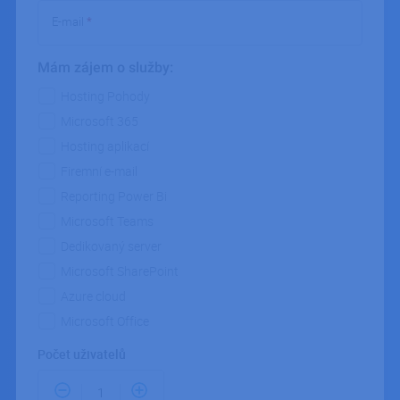
ipodnik.cz
aplikace
E-mail
*
založený
jazyce P
Toto je
univerzál
Mám zájem o služby:
identifik
používan
Mám zájem o služby
Hosting Pohody
udržován
proměnn
Microsoft 365
relací uži
Obvykle 
Hosting aplikací
jedná o
náhodně
Firemní e-mail
vygener
číslo, jeh
Reporting Power Bi
použití 
být speci
Microsoft Teams
pro daný
ale dobr
Dedikovaný server
příklade
udržován
Microsoft SharePoint
přihláše
stavu uži
Azure cloud
mezi str
Microsoft Office
CookieScriptConsent
5 měsíců
Tento so
CookieScript
3 týdny
cookie p
.ipodnik.cz
služba C
Počet uživatelů
Script.co
zapamat
předvole