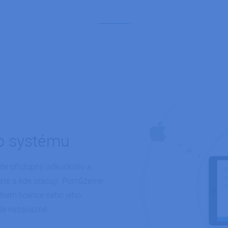
o systému
de přístupný odkudkoliv a
máte a kde pracují. Pomůžeme
ěrem licence nebo jeho
Vše nezávazně.