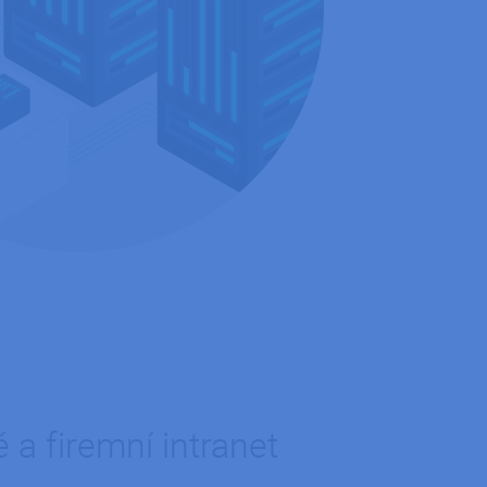
tformy a povolení
okie, že požadavky
ždy zpracovávány
ný soubor cookie
ik.
zyce PHP. Toto je
í proměnných relací
ované číslo, jeho
dobrým příkladem je
ránkami.
ipt.com k
ookie návštěvníků.
 fungoval správně.
 a firemní intranet