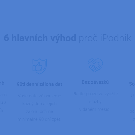
6 hlavních výhod
proč iPodnik
Bez závazků
ně
So
90ti denní záloha dat
Platíte pouze za využité
 vám
U 
Vaše data zálohujeme
služby
du a
každý den a jejich
v daném měsíci.
0%
po
zálohu držíme
.
o
minimálně 90 dní zpět.