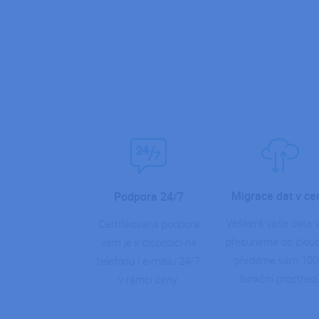
Migrace dat v ce
Podpora 24/7
Veškerá vaše data
Certifikovaná podpora
přesuneme do clou
vám je k dispozici na
předáme vám 10
telefonu i e-mailu 24/7
funkční prostředí
v rámci ceny.