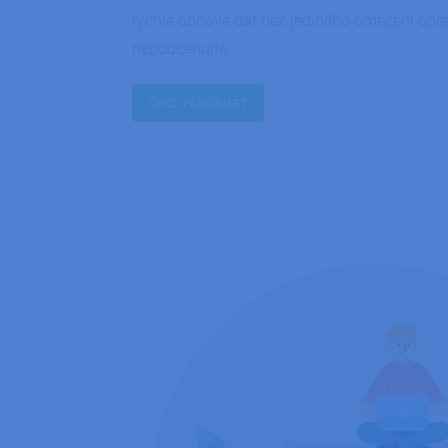
rychlé obnově dat bez jediného omezení opět o
ARRAffinitySameSit
nepodceňujte.
CHCI VYZKOUŠET
_GRECAPTCHA
PHPSESSID
CookieScriptConse
g_utm_source
g_utm_medium
g_utm_campaign
g_utm_id
g_utm_content
g_utm_term