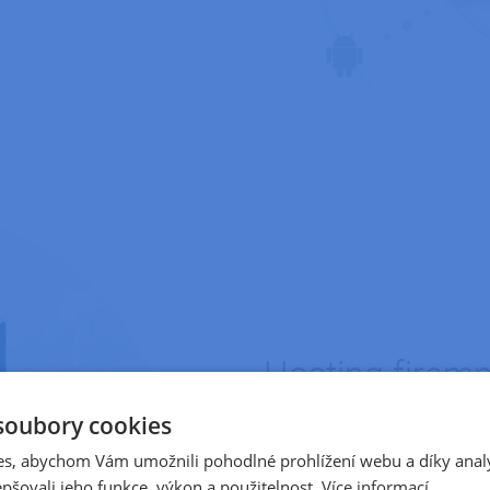
Hosting firemn
soubory cookies
Máte ERP systém nebo vlastn
cloud pro maximální zabezpeč
s, abychom Vám umožnili pohodlné prohlížení webu a díky anal
pšovali jeho funkce, výkon a použitelnost.
Více informací