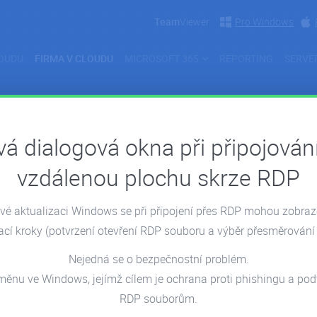
Team
Viewer
Pro Windows
OUDU
FIRMA V CLOUDU
MICROSOFT 365
REPORTING
SERVE
á dialogová okna při připojován
vzdálenou plochu skrze RDP
é aktualizaci Windows se při připojení přes RDP mohou zobra
ací kroky
(potvrzení otevření RDP souboru a výběr přesměrování 
Nejedná se o bezpečnostní problém.
tnancům
měnu ve Windows, jejímž cílem je ochrana proti phishingu a p
RDP souborům.