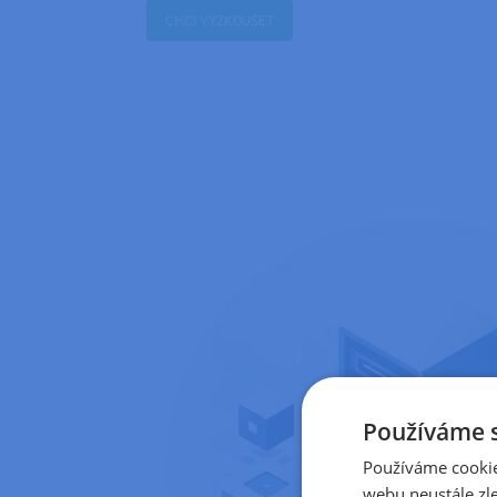
CHCI VYZKOUŠET
Používáme 
Používáme cookie
webu neustále zle