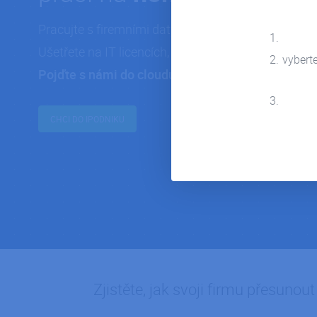
Pracujte s firemními daty a aplikacemi v kancelář
Ušetřete na IT licencích, hardwaru a zrychlete fire
vybert
Pojďte s námi do cloudu.
CHCI DO IPODNIKU
Zjistěte, jak svoji firmu přesuno