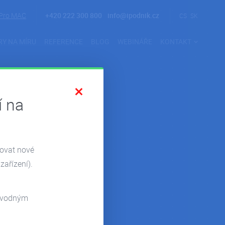
Pro MAC
+420 222 300 800
info@ipodnik.cz
CS
SK
RY NA MÍRU
REFERENCE
BLOG
WEBINÁŘE
KONTAKT
í na
zovat nové
zařízení).
odvodným