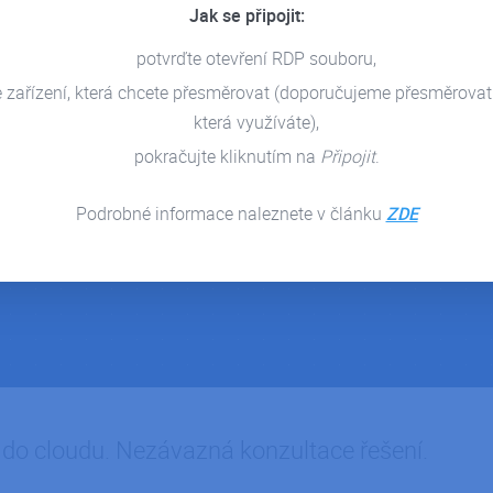
Jak se připojit:
i, doma na home office nebo na cestách.
potvrďte otevření RDP souboru,
mní procesy včetně plné zálohy dat.
e zařízení, která chcete přesměrovat (doporučujeme přesměrovat
která využíváte),
pokračujte kliknutím na
Připojit
.
Podrobné informace naleznete v článku
ZDE
ut do cloudu. Nezávazná konzultace řešení.