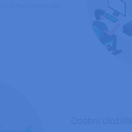
uživatelskou zkušenost.
nline. Práci s citlivými daty
e
Zavřením
Při použití Microsoft Azure jako hostitelské pla
Microsoft
prohlížeče
vyrovnávání zatížení zajišťuje tento soubor co
Corporation
od jedné relace procházení návštěvníků jsou v
.app.powerbi.com
stejným serverem v klastru.
5 měsíců
Google reCAPTCHA nastaví při spuštění potřeb
Google LLC
4 týdny
(_GRECAPTCHA) za účelem provedení analýzy riz
www.google.com
Zavřením
Cookie generovaný aplikacemi založenými na ja
PHP.net
prohlížeče
univerzální identifikátor používaný k udržován
ipodnik.cz
uživatelů. Obvykle se jedná o náhodně vygener
použití může být specifické pro daný web, ale 
udržování přihlášeného stavu uživatele mezi st
nt
5 měsíců
Tento soubor cookie používá služba Cookie-Scr
CookieScript
3 týdny
zapamatování předvoleb souhlasu se soubory c
.ipodnik.cz
Je nutné, aby banner cookie Cookie-Script.com
.ipodnik.cz
1 den
.ipodnik.cz
1 den
.ipodnik.cz
1 den
.ipodnik.cz
1 den
Osobní úložiště
.ipodnik.cz
1 den
.ipodnik
1 den