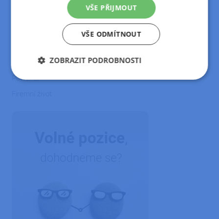
VŠE PŘIJMOUT
Reference
Pohoda
VŠE ODMÍTNOUT
Hosting
ZOBRAZIT PODROBNOSTI
Microsoft 365
Power Bi
Nezbytně
Výkonové
Soubory
nutné
soubory
cílení
Firemní život
soubory
Funkční soubory
Nezařazené
soubory
Nezbytně nutné soubory
Výkonové soubory