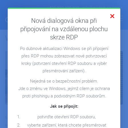
+420 222 300 800
info@ipodnik.cz
CS
SK
Nová dialogová okna při
připojování na vzdálenou plochu
skrze RDP
Workshopy Microsoft - přidejte se
ÚVOD
Po dubnové aktualizaci Windows se při připojení
POHODA V CLOUDU
přes RDP mohou zobrazovat nové potvrzovací
FIRMA V CLOUDU
kroky
(potvrzení otevření RDP souboru a výběr
MICROSOFT 365
přesměrování zařízení).
REPORTING
Nejedná se o bezpečnostní problém.
Jde o změnu ve Windows, jejímž cílem je ochrana
SERVERY NA MÍRU
proti phishingu a podvodným RDP souborům.
REFERENCE
Jak se připojit:
BLOG
potvrďte otevření RDP souboru,
Minulou středu proběhl odborný praktický workshop na téma
WEBINÁŘE
vyberte zařízení, která chcete přesměrovat
komunikace pomocí Microsoft 365. Hlavním tématem bylo