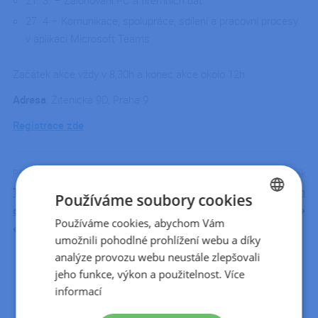
21. 3. – Zálohování PC a firemních dat
27. 4 – Komunikace, spolupráce, sdílení a pracovní procesy
v aplikaci Microsoft Teams
Začátek akce vždy v 8,30h a konec akce okolo 12h
Adresa
: Žitenická 9D, Praha 9
Registrace zde
Předchozí článek
Další článek
Přepnout
Tomáš Fejt: Od datové
IT strategie firem
Používáme soubory cookies
analytiky, přes…
Používáme cookies, abychom Vám
CZECH
umožnili pohodlné prohlížení webu a díky
SLOVAK
analýze provozu webu neustále zlepšovali
jeho funkce, výkon a použitelnost.
Více
Kategorie
informací
Novinky