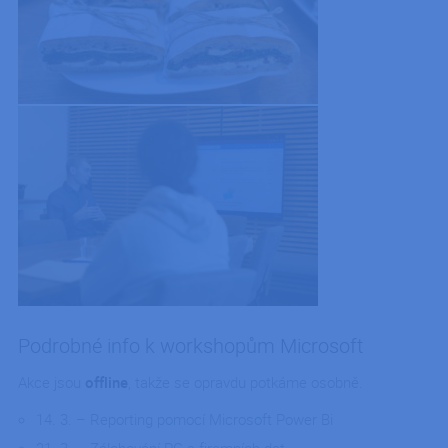
Podrobné info k workshopům Microsoft
Akce jsou
offline
, takže se opravdu potkáme osobně.
14. 3. – Reporting pomocí Microsoft Power Bi