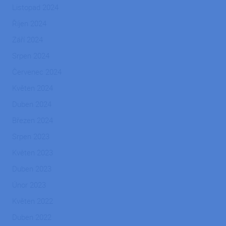
prohlížeče
Microsof
Corporation
Listopad 2024
jako host
.app.powerbi.com
platform
Říjen 2024
povolení
vyrovnáv
Září 2024
zatížení
zajišťuje
soubor c
Srpen 2024
že požad
od jedné 
Červenec 2024
procháze
návštěvn
Květen 2024
jsou vžd
zpracová
Duben 2024
stejným
serverem
klastru.
Březen 2024
_GRECAPTCHA
5 měsíců
Google
Google LLC
Srpen 2023
4 týdny
reCAPTC
www.google.com
nastaví p
Květen 2023
spuštění
potřebn
soubor c
Duben 2023
(_GRECA
za účele
Únor 2023
proveden
analýzy ri
Květen 2022
PHPSESSID
Zavřením
Cookie
PHP.net
Duben 2022
prohlížeče
generov
ipodnik.cz
aplikace