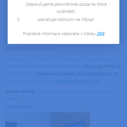
KONTAKT
(doporučujeme přesměrovat pouze ta, která
využití Microsoft Exchange, Outlooku a především aplikace
využíváte),
Teams pro interní a externí komunikaci. V závěru došlo i na
dotazy v oblasti automatizace komunikace pomocí řešení
pokračujte kliknutím na
Připojit
.
Microsoft Power Automate.
Podrobné informace naleznete v článku
ZDE
Přijďte na další workshopy Microsoft –
poslední volná místa
Přidejte se k nám. Mezi další témata patří datová analýza
pomocí generování automatických reportů
Microsoft Power Bi
(14. 3.), dalším je
Zálohování počítačů a firemních dat (21.3)
a
posledním workshopem je
Microsoft Teams (27.4.)
.
Akce je zdarma.
Registrujte své místo, jelikož počet míst je
omezen.
Registrace zde