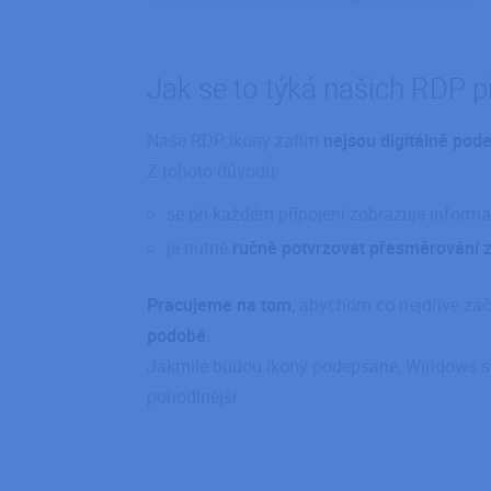
g_utm_medium
g_utm_campaign
g_utm_id
Jak se to týká našich RDP p
g_utm_content
g_utm_term
Naše RDP ikony zatím
nejsou digitálně pod
g_gclid
Z tohoto důvodu:
g_gad_campaignid
se při každém připojení zobrazuje inform
g_gad_adgroupid
je nutné
ručně potvrzovat přesměrování z
g_fbclid
g_landing_page
Pracujeme na tom
, abychom co nejdříve zač
g_page_url
podobě
.
g_referrer
Jakmile budou ikony podepsané, Windows si
pohodlnější.
Název
Pr
Název
Název
Do
Název
__Secure-ROLLOU
_BRA_perf
WFESessionId
Mi