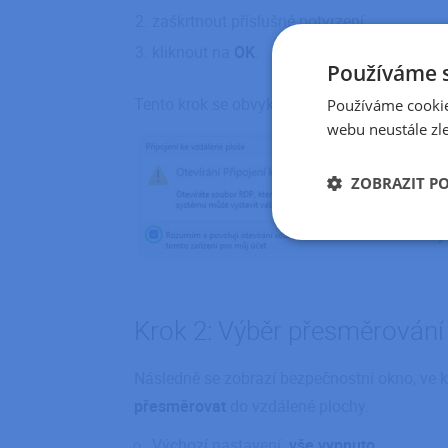
zaškrtnout příslušné potvrzení,
kliknout na
OK
.
Používáme 
Tento krok se obvykle zobrazí pouze při prv
Používáme cookie
webu neustále zle
ZOBRAZIT P
Nezbytně nutn
soubory
Krok 2: Výběr přesměrování 
Následně se zobrazí bezpečnostní okno, ve k
Nezbytně nutn
přesměrovat
do vzdálené plochy.
Nezbytně nutné soubo
Výchozí nastavení:
vše vypnuto