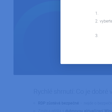
vybert
Rychlé shrnutí: Co je dobré 
RDP zůstává bezpečné
– nejde o bezpečn
Změna přišla s
dubnovou aktualizací Win