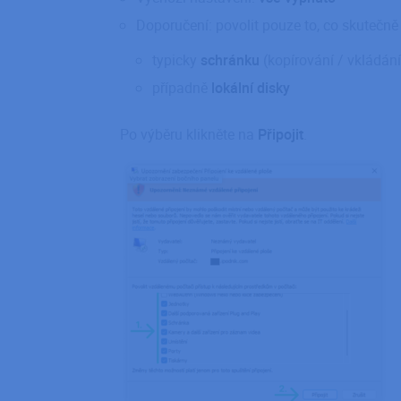
stránky nelze bez ne
Doporučení: povolit pouze to, co skutečně
Název
typicky
schránku
(kopírování / vkládání
hide_alert
případně
lokální disky
udid
Po výběru klikněte na
Připojit
.
ARRAffinitySameSit
_GRECAPTCHA
PHPSESSID
CookieScriptConse
g_utm_source