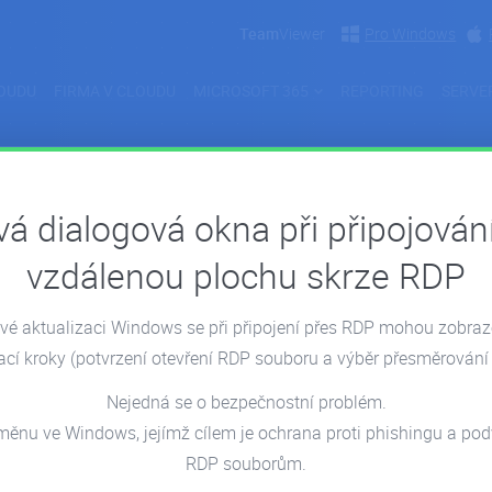
Team
Viewer
Pro Windows
OUDU
FIRMA V CLOUDU
MICROSOFT 365
REPORTING
SERVE
á dialogová okna při připojován
: Změny v připojování ke
vzdálenou plochu skrze RDP
P)
é aktualizaci Windows se při připojení přes RDP mohou zobra
ací kroky
(potvrzení otevření RDP souboru a výběr přesměrování 
Nejedná se o bezpečnostní problém.
měnu ve Windows, jejímž cílem je ochrana proti phishingu a p
RDP souborům.