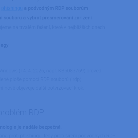
i
phishingu
a podvodným RDP souborům
ní souboru a vybrat přesměrování zařízení
jeme na trvalém řešení, které v nejbližších dnech
legy
indows (14. 4. 2026, např. KB5083769) provedl
lené ploše pomocí RDP souborů (.rdp).
ní nově objevuje další potvrzovací krok.
 problém RDP
nologie je nadále bezpečná
.
ana proti phishingu, tedy proti šíření podvodných RDP