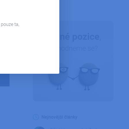
Firemní život
 pouze ta,
Nejnovější články