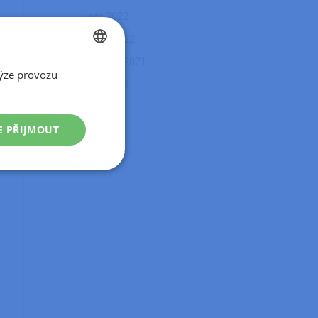
Únor 2022
Leden 2022
Listopad 2021
ýze provozu
CZECH
Říjen 2021
SLOVAK
E PŘIJMOUT
Nezařazené
soubory
řazené soubory
 správa účtu. Webové