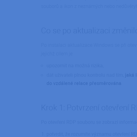
souborů a ikon z neznámých nebo nedůvěry
Co se po aktualizaci změnil
Po instalaci aktualizace Windows se při ote
jejichž cílem je:
upozornit na možná rizika,
dát uživateli plnou kontrolu nad tím,
jaká 
do vzdálené relace přesměrována
.
Krok 1: Potvrzení otevření
Po otevření RDP souboru se zobrazí informač
potvrdit, že rozumíte významu otevření R