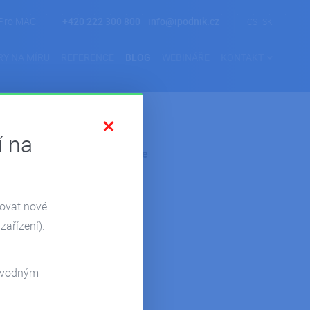
Pro MAC
+420 222 300 800
info@ipodnik.cz
CS
SK
RY NA MÍRU
REFERENCE
BLOG
WEBINÁŘE
KONTAKT
í na
Kategorie
Novinky
zovat nové
Reference
zařízení).
Pohoda
Hosting
odvodným
Microsoft 365
Power Bi