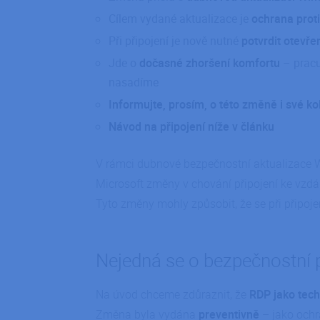
Cílem vydané aktualizace je
ochrana prot
Při připojení je nově nutné
potvrdit otevře
Jde o
dočasné zhoršení komfortu
– pracu
nasadíme
Informujte, prosím, o této změně i své ko
Návod na připojení níže v článku
V rámci dubnové bezpečnostní aktualizace W
Microsoft změny v chování připojení ke vzdá
Tyto změny mohly způsobit, že se při připoje
Nejedná se o bezpečnostní
Na úvod chceme zdůraznit, že
RDP jako tech
Změna byla vydána
preventivně
– jako ochr