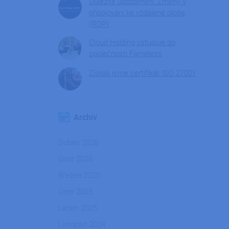
Důležité upozornění: Změny v
připojování ke vzdálené ploše
(RDP)
Cloud Holding vstupuje do
společnosti Fameless
Získali jsme certifikát ISO 27001
Archiv
Duben 2026
Únor 2026
Březen 2025
Únor 2025
Leden 2025
Listopad 2024