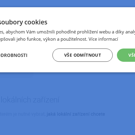
soubory cookies
ním otevření daného RDP souboru.
s, abychom Vám umožnili pohodlné prohlížení webu a díky anal
pšovali jeho funkce, výkon a použitelnost.
Více informací
VŠE ODMÍTNOUT
VŠ
ODROBNOSTI
é
Výkonové
Soubory cílení
Funkční soubory
soubory
lokálních zařízení
terém je nutné vybrat,
jaká lokální zařízení chcete
é soubory
Výkonové soubory
Soubory cílení
Funkční soubory
Neza
ry cookie umožňují základní funkce webových stránek, jako je přihlášení uživatele a