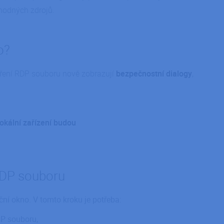
hodných zdrojů.
o?
vření RDP souboru nově zobrazují
bezpečnostní dialogy
,
lokální zařízení budou
 RDP souboru
ní okno. V tomto kroku je potřeba:
DP souboru,