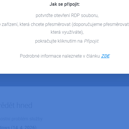
Jak se připojit:
potvrďte otevření RDP souboru,
e zařízení, která chcete přesměrovat (doporučujeme přesměrovat
která využíváte),
pokračujte kliknutím na
Připojit
.
Podrobné informace naleznete v článku
ZDE
vědět hned
ostní problém služby
dows (14.
4.
2026)