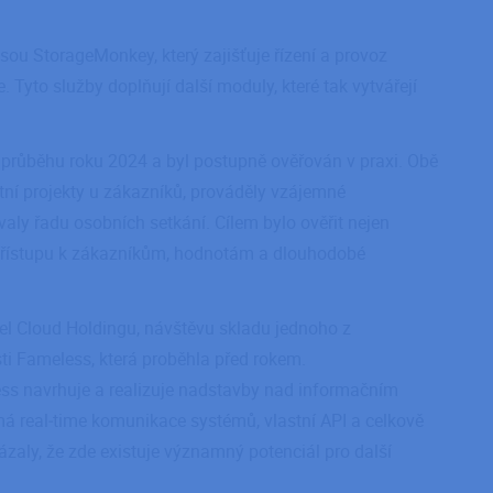
ou StorageMonkey, který zajišťuje řízení a provoz
 Tyto služby doplňují další moduly, které tak vytvářejí
 průběhu roku 2024 a byl postupně ověřován v praxi. Obě
tní projekty u zákazníků, prováděly vzájemné
valy řadu osobních setkání. Cílem bylo ověřit nejen
v přístupu k zákazníkům, hodnotám a dlouhodobé
tel Cloud Holdingu, návštěvu skladu jednoho z
ti Fameless, která proběhla před rokem.
ess navrhuje a realizuje nadstavby nad informačním
á real‑time komunikace systémů, vlastní API a celkově
kázaly, že zde existuje významný potenciál pro další