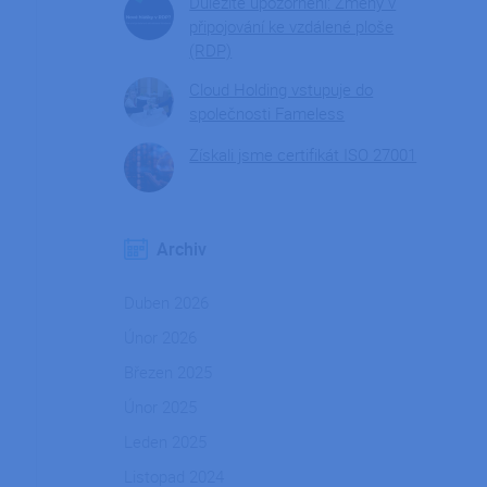
Důležité upozornění: Změny v
připojování ke vzdálené ploše
(RDP)
Cloud Holding vstupuje do
společnosti Fameless
Získali jsme certifikát ISO 27001
Archiv
Duben 2026
Únor 2026
Březen 2025
Únor 2025
Leden 2025
Listopad 2024