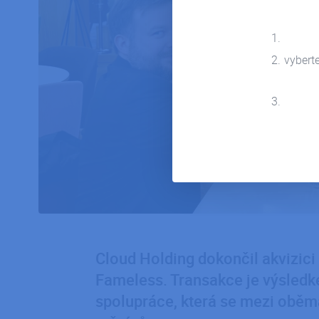
vybert
Cloud Holding dokončil akvizici
Fameless. Transakce je výsled
spolupráce, která se mezi oběm