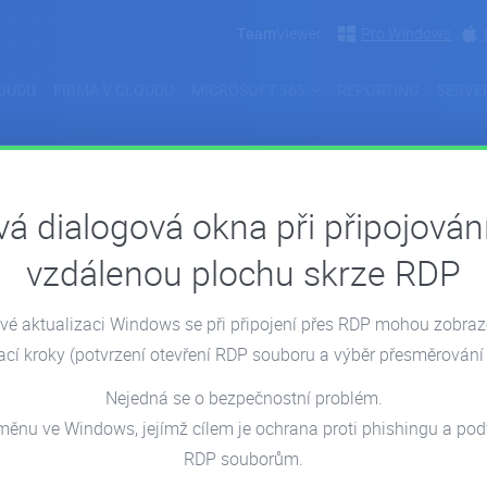
Team
Viewer
Pro Windows
OUDU
FIRMA V CLOUDU
MICROSOFT 365
REPORTING
SERVE
á dialogová okna při připojován
uje do společnosti
vzdálenou plochu skrze RDP
é aktualizaci Windows se při připojení přes RDP mohou zobra
ací kroky
(potvrzení otevření RDP souboru a výběr přesměrování 
Nejedná se o bezpečnostní problém.
měnu ve Windows, jejímž cílem je ochrana proti phishingu a p
RDP souborům.