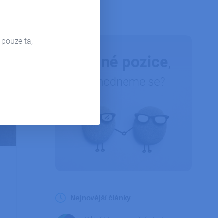
Firemní život
 pouze ta,
Nejnovější články