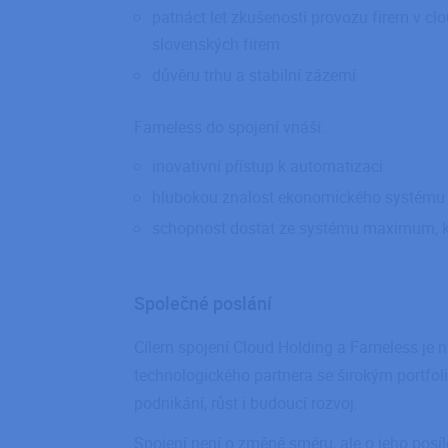
patnáct let zkušeností provozu firem v clo
slovenských firem
_GRECAPTCHA
důvěru trhu a stabilní zázemí
PHPSESSID
Fameless do spojení vnáší:
inovativní přístup k automatizaci
hlubokou znalost ekonomického systému
CookieScriptConse
schopnost dostat ze systému maximum, kter
g_utm_source
g_utm_medium
Společné poslání
g_utm_campaign
g_utm_id
Cílem spojení Cloud Holding a Fameless je
g_utm_content
technologického partnera se širokým portfoli
g_utm_term
podnikání, růst i budoucí rozvoj.
g_gclid
Spojení není o změně směru, ale o jeho posíl