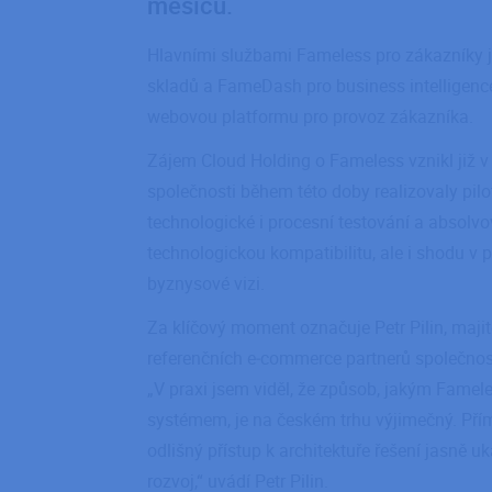
měsíců.
Hlavními službami Fameless pro zákazníky js
skladů a FameDash pro business intelligence.
webovou platformu pro provoz zákazníka.
Zájem Cloud Holding o Fameless vznikl již v
společnosti během této doby realizovaly pilo
technologické i procesní testování a absolvo
technologickou kompatibilitu, ale i shodu 
byznysové vizi.
Za klíčový moment označuje Petr Pilin, maji
referenčních e‑commerce partnerů společnos
„V praxi jsem viděl, že způsob, jakým Famel
systémem, je na českém trhu výjimečný. Přím
odlišný přístup k architektuře řešení jasně u
rozvoj,“ uvádí Petr Pilin.