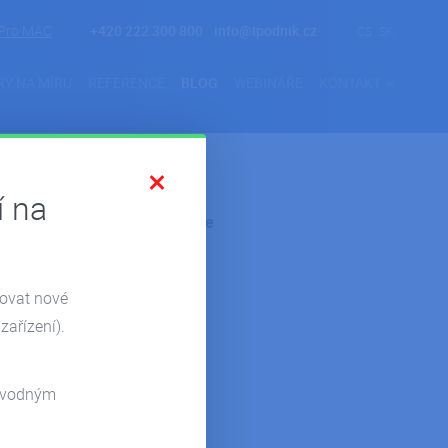
Pro MAC
+420 222 300 800
info@ipodnik.cz
CS
SK
RY NA MÍRU
REFERENCE
BLOG
WEBINÁŘE
KONTAKT
í na
Kategorie
Novinky
zovat nové
Reference
zařízení).
Pohoda
Hosting
odvodným
Microsoft 365
Power Bi