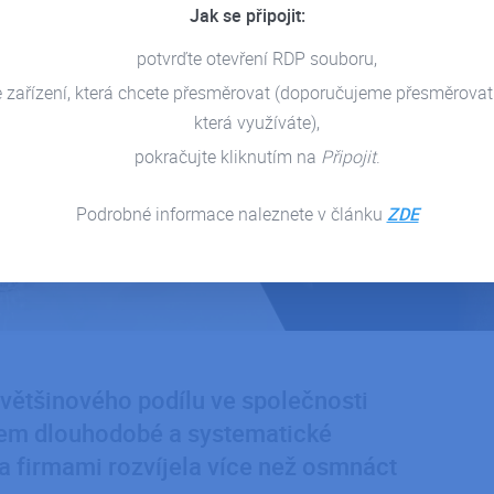
Jak se připojit:
potvrďte otevření RDP souboru,
e zařízení, která chcete přesměrovat (doporučujeme přesměrovat
která využíváte),
pokračujte kliknutím na
Připojit
.
Podrobné informace naleznete v článku
ZDE
 většinového podílu ve společnosti
kem dlouhodobé a systematické
a firmami rozvíjela více než osmnáct