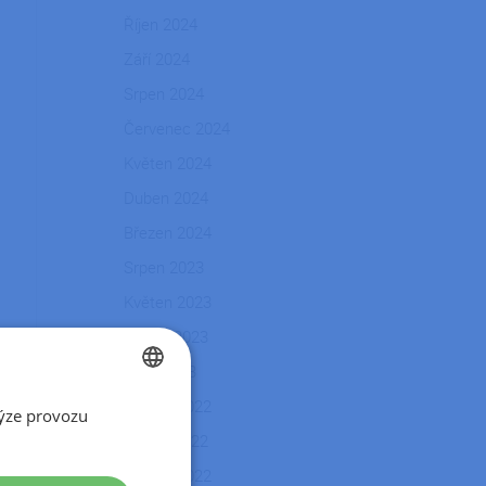
Říjen 2024
Září 2024
Srpen 2024
Červenec 2024
Květen 2024
Duben 2024
Březen 2024
Srpen 2023
Květen 2023
Duben 2023
Únor 2023
Květen 2022
ýze provozu
CZECH
Duben 2022
SLOVAK
Březen 2022