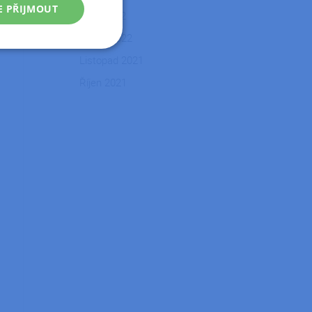
E PŘIJMOUT
Únor 2022
Leden 2022
Nezařazené
Listopad 2021
soubory
Říjen 2021
řazené soubory
 správa účtu. Webové
zařízení, která mají
ní a zlepšila
tformy a povolení