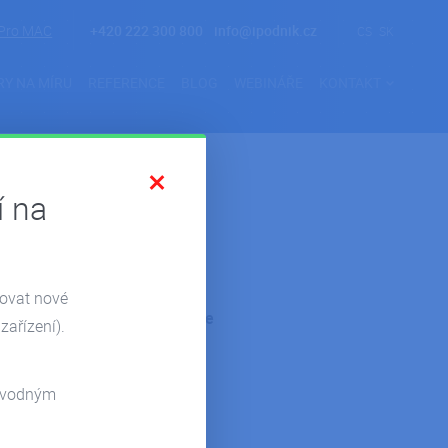
Pro MAC
+420 222 300 800
info@ipodnik.cz
CS
SK
RY NA MÍRU
REFERENCE
BLOG
WEBINÁŘE
KONTAKT
í na
zovat nové
Kategorie
zařízení).
Novinky
odvodným
Reference
Pohoda