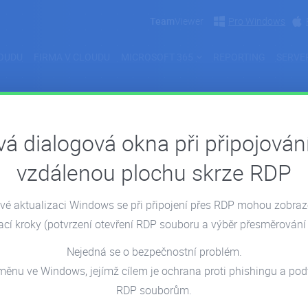
Team
Viewer
Pro Windows
OUDU
FIRMA V CLOUDU
MICROSOFT 365
REPORTING
SERVE
á dialogová okna při připojován
Webinář
vzdálenou plochu skrze RDP
é aktualizaci Windows se při připojení přes RDP mohou zobra
16.05.2023
ací kroky
(potvrzení otevření RDP souboru a výběr přesměrování 
Nejedná se o bezpečnostní problém.
měnu ve Windows, jejímž cílem je ochrana proti phishingu a p
RDP souborům.