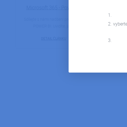
Microsoft 365 - Power Bi
Micros
Sdílejte s námi nadšení pro nástroj
vybert
POWER BI. Uvidíte, jak…
Zjistěte,
neautor
DETAIL ČLÁNKU