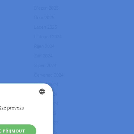
Březen 2025
Únor 2025
Leden 2025
Listopad 2024
Říjen 2024
Září 2024
Srpen 2024
Červenec 2024
Květen 2024
Duben 2024
Březen 2024
ýze provozu
CZECH
Srpen 2023
SLOVAK
Květen 2023
E PŘIJMOUT
Duben 2023