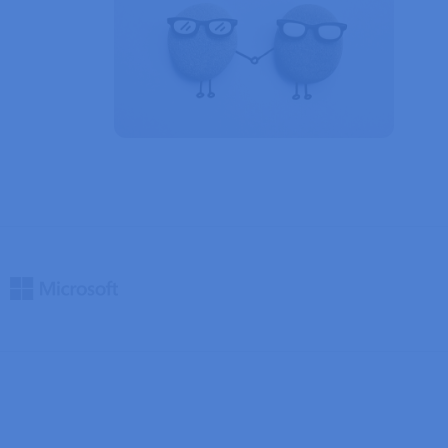
ždy zpracovávány
ný soubor cookie
ik.
zyce PHP. Toto je
í proměnných relací
ované číslo, jeho
dobrým příkladem je
ránkami.
ipt.com k
ookie návštěvníků.
 fungoval správně.