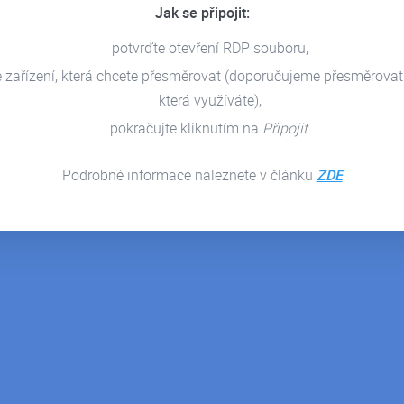
Jak se připojit:
oft 365 - Business
Premium
potvrďte otevření RDP souboru,
e zařízení, která chcete přesměrovat (doporučujeme přesměrovat
 jak chránit své data před
která využíváte),
izovaným přístupem,…
pokračujte kliknutím na
Připojit
.
DETAIL ČLÁNKU
Podrobné informace naleznete v článku
ZDE