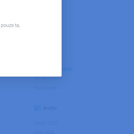
Hosting
Microsoft 365
Power Bi
 pouze ta,
Firemní život
Řazení
Od nejnovějších
Od nejstarších
Populárních
Archiv
Duben 2026
Únor 2026