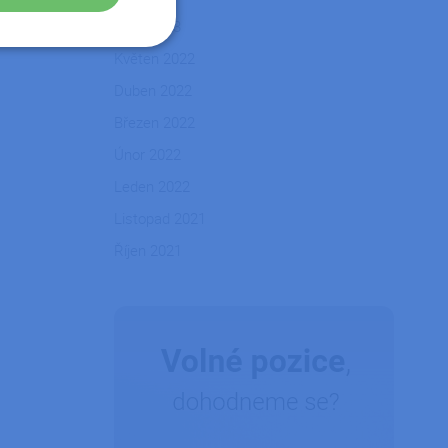
Únor 2023
Nezařazené
Květen 2022
soubory
Duben 2022
Březen 2022
Únor 2022
Leden 2022
řazené soubory
Listopad 2021
 správa účtu. Webové
Říjen 2021
zařízení, která mají
ní a zlepšila
tformy a povolení
okie, že požadavky