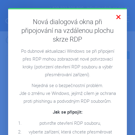
+420 222 300 800
info@ipodnik.cz
CS
SK
Nová dialogová okna při
připojování na vzdálenou plochu
skrze RDP
Články z kategorie:
Webinář
ÚVOD
Po dubnové aktualizaci Windows se při připojení
POHODA V CLOUDU
16.05.2023
11.08.2023
přes RDP mohou zobrazovat nové potvrzovací
FIRMA V CLOUDU
kroky
(potvrzení otevření RDP souboru a výběr
MICROSOFT 365
přesměrování zařízení).
REPORTING
Nejedná se o bezpečnostní problém.
Jde o změnu ve Windows, jejímž cílem je ochrana
SERVERY NA MÍRU
Microsoft 365 -
Microsoft 365 - Power
proti phishingu a podvodným RDP souborům.
Business Premium
Bi
REFERENCE
Jak se připojit:
Zjistěte, jak chránit své
Sdílejte s námi nadšení
BLOG
data před
pro nástroj POWER BI.
potvrďte otevření RDP souboru,
neautorizovaným
Uvidíte, jak…
WEBINÁŘE
vyberte zařízení, která chcete přesměrovat
přístupem,…