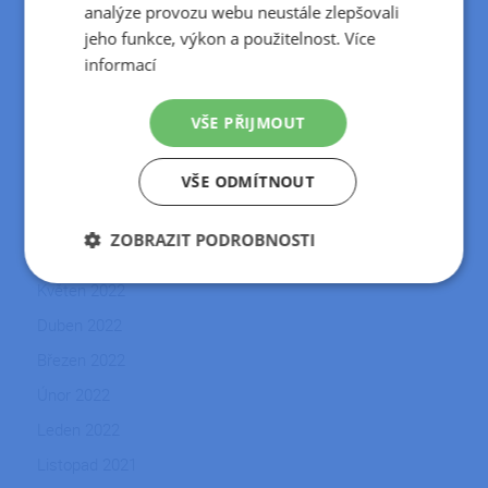
Červenec 2024
analýze provozu webu neustále zlepšovali
jeho funkce, výkon a použitelnost.
Více
Květen 2024
informací
Duben 2024
Březen 2024
VŠE PŘIJMOUT
Srpen 2023
VŠE ODMÍTNOUT
Květen 2023
Duben 2023
ZOBRAZIT PODROBNOSTI
Únor 2023
Nezbytně
Výkonové
Soubory
Květen 2022
nutné
soubory
cílení
soubory
Duben 2022
Březen 2022
Únor 2022
Funkční soubory
Nezařazené
soubory
Leden 2022
Listopad 2021