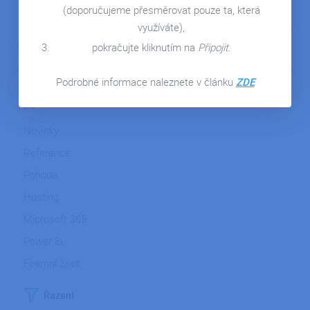
DETAIL ČLÁNKU
KONTAKT
(doporučujeme přesměrovat pouze ta, která
DETAIL ČLÁNKU
využíváte),
pokračujte kliknutím na
Připojit
.
Podrobné informace naleznete v článku
ZDE
Kategorie
Novinky
Reference
Pohoda
Hosting
Microsoft 365
Power Bi
Firemní život
Řazení