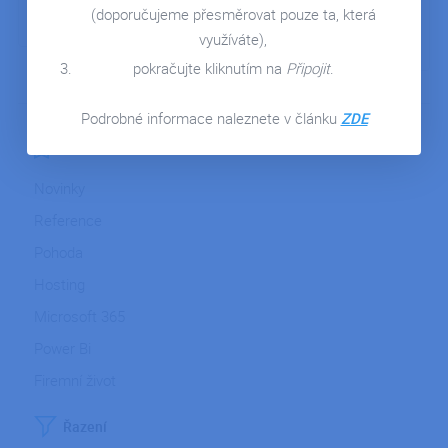
DETAIL ČLÁNKU
KONTAKT
(doporučujeme přesměrovat pouze ta, která
DETAIL ČLÁNKU
využíváte),
pokračujte kliknutím na
Připojit
.
Podrobné informace naleznete v článku
ZDE
Kategorie
Novinky
Reference
Pohoda
Hosting
Microsoft 365
Power Bi
Firemní život
Řazení