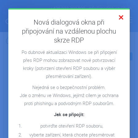
+420 222 300 800
info@ipodnik.cz
CS
SK
Nová dialogová okna při
připojování na vzdálenou plochu
skrze RDP
Články z kategorie:
Webinář
ÚVOD
Po dubnové aktualizaci Windows se při připojení
POHODA V CLOUDU
11.08.2023
16.05.2023
přes RDP mohou zobrazovat nové potvrzovací
FIRMA V CLOUDU
kroky
(potvrzení otevření RDP souboru a výběr
MICROSOFT 365
přesměrování zařízení).
REPORTING
Nejedná se o bezpečnostní problém.
Jde o změnu ve Windows, jejímž cílem je ochrana
SERVERY NA MÍRU
Microsoft 365 - Power
Microsoft 365 -
proti phishingu a podvodným RDP souborům.
Bi
Business Premium
REFERENCE
Jak se připojit:
Sdílejte s námi nadšení
Zjistěte, jak chránit své
BLOG
pro nástroj POWER BI.
data před
potvrďte otevření RDP souboru,
Uvidíte, jak…
neautorizovaným
WEBINÁŘE
vyberte zařízení, která chcete přesměrovat
přístupem,…