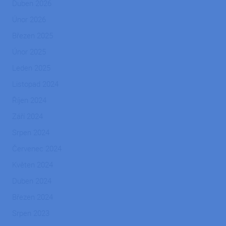
proveden
Duben 2026
analýzy ri
Únor 2026
PHPSESSID
Zavřením
Cookie
PHP.net
prohlížeče
generov
ipodnik.cz
Březen 2025
aplikace
založený
Únor 2025
jazyce P
Toto je
univerzál
Leden 2025
identifik
používan
Listopad 2024
udržován
proměnn
Říjen 2024
relací uži
Obvykle 
jedná o
Září 2024
náhodně
vygener
Srpen 2024
číslo, jeh
použití 
Červenec 2024
být speci
pro daný
Květen 2024
ale dobr
příklade
udržován
Duben 2024
přihláše
stavu uži
Březen 2024
mezi str
Srpen 2023
CookieScriptConsent
5 měsíců
Tento so
CookieScript
3 týdny
cookie p
.ipodnik.cz