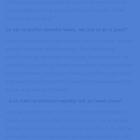
Účetní je pravou rukou jednatele a ten by se na něj měl vždy
obracet, když potřebuje zodpovědět finanční otázky. Třeba
klasickou „Máme na to?“
Co vás na profesi účetního lákalo, než jste se do ní pustil?
Profesi účetního jsem zdědil po tátovi. Od svých „nácti“ let jsem
pro tátu vykonával juniorskou pozici. Díky tomu mi pak
účetnictví šlo jak na střední, tak i později na vysoké škole. Po
ukončení studia jsem se dlouho nerozmýšlel a šel jsem do toho
rovnýma nohama. Začal jsem v malé účetní firmě o pár lidech,
poté jsem prošel korporátním účetnictvím pro americkou firmu
a dnes vedu finance v iPodniku.
…a co máte na účetnictví nejraději teď, po letech praxe?
Na práci účetního mám rád určitou dávku předvídatelnosti a
opakovaných termínů; mám rád práci s čísly – jak je zadávat,
účtovat, tak i prezentovat. Když je vše v pořádku, je to vidět na
první pohled. Když to nevychází, tak hledáte například 0,01 Kč,