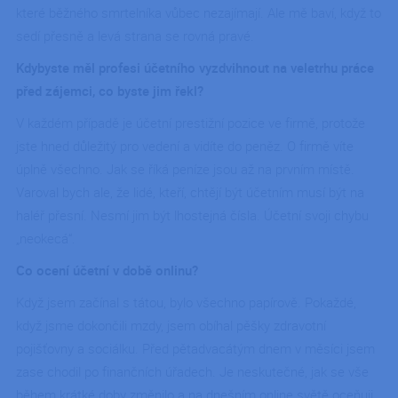
které běžného smrtelníka vůbec nezajímají. Ale mě baví, když to
sedí přesně a levá strana se rovná pravé.
Kdybyste měl profesi účetního vyzdvihnout na veletrhu práce
před zájemci, co byste jim řekl?
V každém případě je účetní prestižní pozice ve firmě, protože
jste hned důležitý pro vedení a vidíte do peněz. O firmě víte
úplně všechno. Jak se říká peníze jsou až na prvním místě.
Varoval bych ale, že lidé, kteří, chtějí být účetním musí být na
haléř přesní. Nesmí jim být lhostejná čísla. Účetní svoji chybu
„neokecá“.
Co ocení účetní v době onlinu?
Když jsem začínal s tátou, bylo všechno papírově. Pokaždé,
když jsme dokončili mzdy, jsem obíhal pěšky zdravotní
pojišťovny a sociálku. Před pětadvacátým dnem v měsíci jsem
zase chodil po finančních úřadech. Je neskutečné, jak se vše
během krátké doby změnilo a na dnešním online světě oceňuji