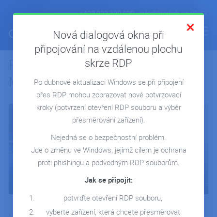
+420 222 300 800
info@ipodnik.cz
CS
SK
Nová dialogová okna při
připojování na vzdálenou plochu
skrze RDP
Rozhovor s naším účetním
ÚVOD
Miloslavem Domkářem
Po dubnové aktualizaci Windows se při připojení
POHODA V CLOUDU
přes RDP mohou zobrazovat nové potvrzovací
FIRMA V CLOUDU
kroky
(potvrzení otevření RDP souboru a výběr
MICROSOFT 365
přesměrování zařízení).
REPORTING
Nejedná se o bezpečnostní problém.
Jde o změnu ve Windows, jejímž cílem je ochrana
SERVERY NA MÍRU
proti phishingu a podvodným RDP souborům.
REFERENCE
Jak se připojit:
BLOG
potvrďte otevření RDP souboru,
WEBINÁŘE
vyberte zařízení, která chcete přesměrovat
Mezi největší skupinu našich zákazníků patří díky hostingu