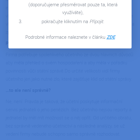
KONTAKT
(doporučujeme přesměrovat pouze ta, která
ekonomického systému Pohoda Stormware účetní. Jaká je
využíváte),
vlastně jejich práce? Nešli jsme daleko se zeptat, jelikož máme
pokračujte kliknutím na
Připojit
.
vlastního účetního. Míla – účetní iPodniku – se sice nerad fotí a
zpovídá, ale z rozhovoru s ním to nepoznáte.
Podrobné informace naleznete v článku
ZDE
Proč potřebuje každá firma mít spolehlivého účetního?
Firma potřebuje spolehlivého účetního ze dvou hlavních důvodů:
aby měla přehled o svém hospodaření a aby měla v pořádku
povinnosti vůči státní správě.Do určité velikosti vidí firmy
účetního jen jako nutné zlo, které zajišťuje klid od státní správy.
…to ale není správně?
Ne, není. Pravda je taková, že účetní poskytuje informační
servis jednateli o jeho penězích. Bez účetního nejsou reporty a
jednatel by měl mít možnost se o něj opřít. Od určitého obratu,
bez správně vedeného účetnictví a následné analýzy, se už
vedení firmy nebude schopno samo správně rozhodovat.