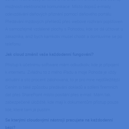
možnosti elektronické komunikace. Místo dopisů e-maily,
odevzdávání daňových přiznání pomocí daňového portálu.
Předávání mzdových přehledů přes webové rozhraní pojišťoven.
A samozřejmě vzdálené plochy s Pohodou, kde se dá účtovat u
zákazníka, aniž bych kamkoliv musel chodit a domluvíme se po
telefonu.
Jak cloud změnil vaše každodenní fungování?
Přístup k účetnímu software mám odkudkoliv, kde je připojení
k internetu. Zvládnu to z mého iPadu a moje Pohoda je vždy
aktuální a sto procent zálohovaná, to je pro mne nejdůležitější.
Cením si také způsobu předávání dokladů a sdílení firemních
dat přes SharePoint místo posílání přes e-mail. Mám tak
zabezpečené úložiště, kde mají k dokumentům přístup pouze
lidé, které tam já pustím.
Se kterými cloudovými nástroji pracujete na každodenní
bázi?