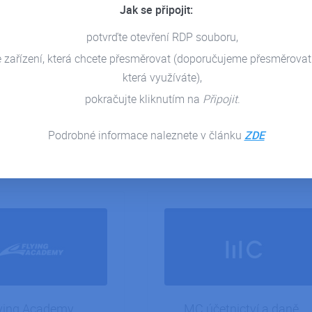
Jak se připojit:
potvrďte otevření RDP souboru,
 Tax & Accounting
ANOWEST
e zařízení, která chcete přesměrovat (doporučujeme přesměrovat
osting Pohody
která využíváte),
Partner pro konzultaci Pohody
ANOWEST V rámci práce s
dlouholeté zákazníky
pokračujte kliknutím na
Připojit
.
hostingem…
i iPodnik cloud s. r. o.…
Podrobné informace naleznete v článku
ZDE
DETAIL RECENZE
DETAIL RECENZE
ying Academy
MC účetnictví a daně