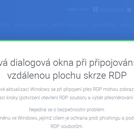
Team
Viewer
Pro Windows
OUDU
FIRMA V CLOUDU
MICROSOFT 365
REPORTING
SERVE
á dialogová okna při připojován
Blog
vzdálenou plochu skrze RDP
 z naší kanceláře.
é aktualizaci Windows se při připojení přes RDP mohou zobra
ací kroky
(potvrzení otevření RDP souboru a výběr přesměrování 
Nejedná se o bezpečnostní problém.
měnu ve Windows, jejímž cílem je ochrana proti phishingu a p
RDP souborům.