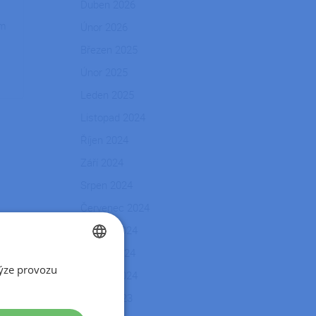
Duben 2026
ým
Únor 2026
Březen 2025
Únor 2025
Leden 2025
Listopad 2024
Říjen 2024
Září 2024
Srpen 2024
Červenec 2024
Květen 2024
Duben 2024
ýze provozu
CZECH
Březen 2024
SLOVAK
Srpen 2023