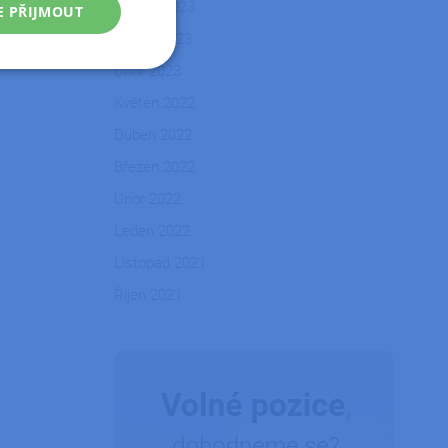
Květen 2023
E PŘIJMOUT
Duben 2023
Únor 2023
Nezařazené
soubory
Květen 2022
Duben 2022
Březen 2022
Únor 2022
Leden 2022
řazené soubory
Listopad 2021
 správa účtu. Webové
Říjen 2021
zařízení, která mají
ní a zlepšila
tformy a povolení