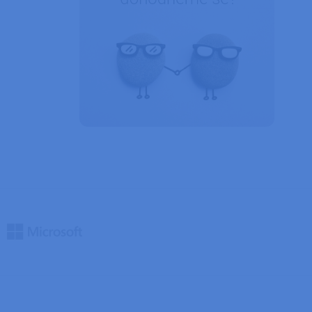
okie, že požadavky
ždy zpracovávány
ný soubor cookie
ik.
zyce PHP. Toto je
í proměnných relací
ované číslo, jeho
dobrým příkladem je
ránkami.
ipt.com k
ookie návštěvníků.
 fungoval správně.