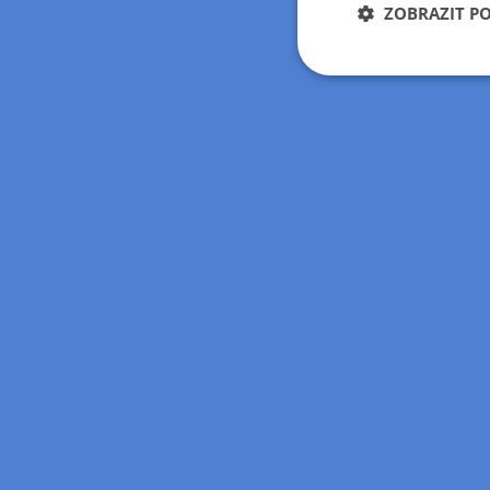
ZOBRAZIT P
Nezbytně nutn
soubory
Nezbytně nutn
Nezbytně nutné soubo
stránky nelze bez ne
Název
hide_alert
udid
ARRAffinitySameSit