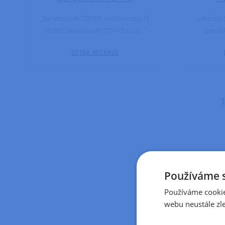
Sanatorium TOPAS: outsourcing IT
Letecká 
služeb Sanatorium TOPAS s.r.o.…
specia
DETAIL RECENZE
Stránkování
Používáme 
Používáme cookie
webu neustále zle