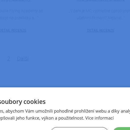
škola Flying Academy se
V čem je MC výjimečné oproti jin
lizuje na praktický a…
účetním firmám? Nejsme…
DETAIL RECENZE
DETAIL RECENZE
1
2
Další
soubory cookies
s, abychom Vám umožnili pohodlné prohlížení webu a díky anal
pšovali jeho funkce, výkon a použitelnost.
Více informací