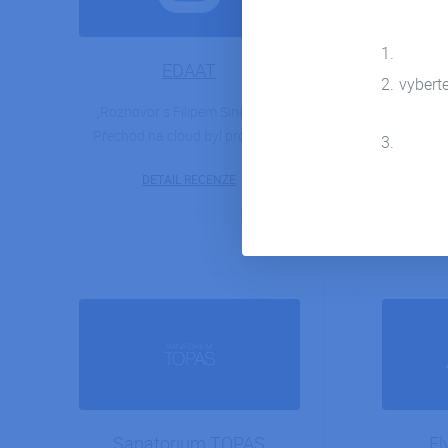
EDAAT
Lerika
vybert
h
Rozhovor s Filipem Sineckým:
Přechod na cloud byl pro nás…
Mezi 
společnost
DETAIL RECENZE
Sanatorium TOPAS
Fl