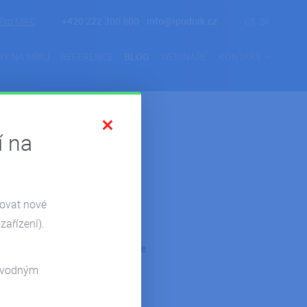
Pro MAC
+420 222 300 800
info@ipodnik.cz
CS
SK
RY NA MÍRU
REFERENCE
BLOG
WEBINÁŘE
KONTAKT
í na
zovat nové
zařízení).
Kategorie
odvodným
Novinky
Reference