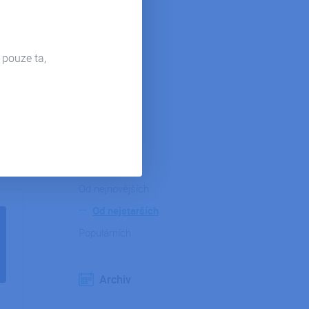
Pohoda
Hosting
 pouze ta,
Microsoft 365
Power Bi
Firemní život
Řazení
Od nejnovějších
Od nejstarších
Populárních
Archiv