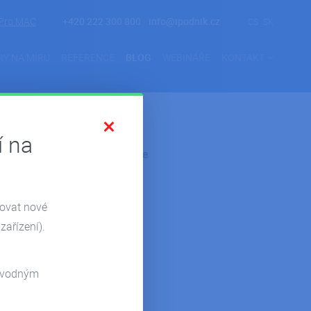
Pro MAC
+420 222 300 800
info@ipodnik.cz
CS
SK
RY NA MÍRU
REFERENCE
BLOG
WEBINÁŘE
KONTAKT
í na
Kategorie
Novinky
zovat nové
Reference
zařízení).
Pohoda
Hosting
odvodným
Microsoft 365
Power Bi