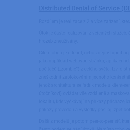
Distributed Denial of Service (
Rozdílem je realizace z 2 a více zařízení, kte
Útok je často realizován z veřejných služeb,
hrozeb zneužívány.
Cílem obou je odepřít, nebo znepřístupnit ně
jako například webovou stránku, aplikaci neb
počítačů („zombie“) z celého světa, tzv. dist
zneškodnit zablokováním jednoho konkrétníh
jehož architektura se řadí k modelu klient-se
útočníkovi) ovládat vše vzdáleně a maskovat 
lokalitu, kde vyčkávají na příkazy přicházející
příkazy provedou a výsledky posílají zpět bo
Další z modelů je potom peer-to-peer síť, kte
často bodem selhání útoků. Namísto toho vystu