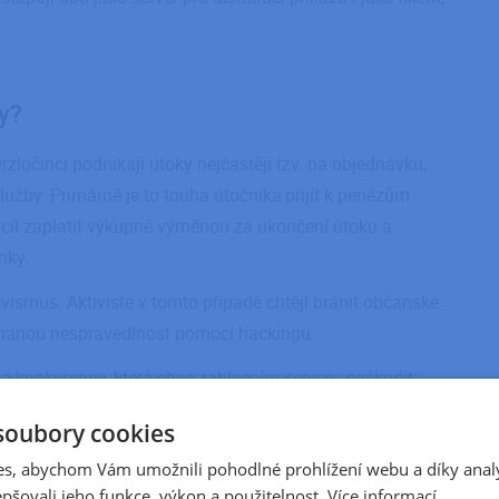
ky?
zločinci podnikají útoky nejčastěji tzv. na objednávku,
lužby. Primárně je to touha útočníka přijít k penězům
í cíl zaplatit výkupné výměnou za ukončení útoku a
nky.
vismus. Aktivisté v tomto případě chtějí bránit občanské
nímanou nespravedlnost pomocí hackingu.
á konkurence, která chce zahlcením serveru poškodit
nkurenční výhodu, případně pomsta bývalého
soubory cookies
s, abychom Vám umožnili pohodlné prohlížení webu a díky anal
DoS útoky většinou jako kamufláž pro jiné, závažnější
pšovali jeho funkce, výkon a použitelnost.
Více informací