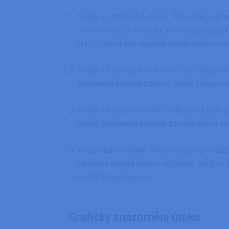
Útoky na aplikační vrstvě: Tyto útoky cílí 
ARRAffinitySameSit
zahltí server požadavky, které vypadají jak
HTTP Flood, kdy útočník posílá velké mn
_GRECAPTCHA
Útoky na transportní vrstvu: Tyto útoky cí
PHPSESSID
při kterém útočník zaplaví server falešný
Útoky na síťovou vrstvu: Tyto útoky jsou 
CookieScriptConse
Flood, při kterém útočník zaplaví server
Amplifikační útoky: Tento typ útoku využí
g_utm_source
útočníka vyvolá velkou odpověď, čímž se př
g_utm_medium
a NTP Amplification.
g_utm_campaign
g_utm_id
g_utm_content
Graficky znázornění útoku
g_utm_term