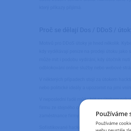
který příkazy přijímá.
Proč se dělají Dos / DDoS / úto
Motivů pro DDoS útoky je hned několik. Kyber
kdy vydělávají peníze na prodeji útoku jako s
může mít i podobu vydírání, kdy útočník nut
odblokování online služby nebo webové strá
V některých případech stojí za útokem hackti
nebo politické ideály a upozornit na jimi v
V neposlední řadě může být za útokem nekal
firmu ze stejného oboru a získat na trhu ko
Používáme 
zaměstnance firmy.
Používáme cookie
Sofistikované hackerské skupiny používají D
webu neustále zle