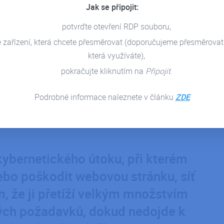
Jak se připojit:
potvrďte otevření RDP souboru,
e zařízení, která chcete přesměrovat (doporučujeme přesměrovat
která využíváte),
pokračujte kliknutím na
Připojit
.
Podrobné informace naleznete v článku
ZDE
kybernetického útoku, při kterém
nebo poškodit webovou stránku, síť
m, že ji přetíží velkým množstvím
ých požadavků, dokud nedojde k