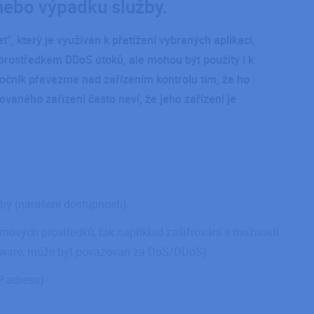
nebo výpadku služby.
, který je využíván k přetížení vybraných aplikací,
prostředkem DDoS útoků, ale mohou být použity i k
očník převezme nad zařízením kontrolu tím, že ho
vaného zařízení často neví, že jeho zařízení je
by (narušení dostupnosti)
mových prostředků, tak například zašifrování s možností
ware, může být považován za DoS/DDoS)
P adresa)