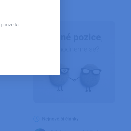
Firemní život
 pouze ta,
Nejnovější články