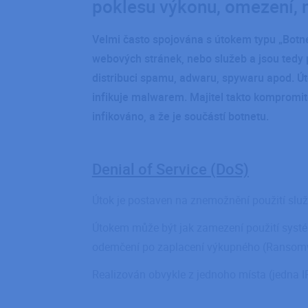
poklesu výkonu, omezení, 
Velmi často spojována s útokem typu „Botnet“
webových stránek, nebo služeb a jsou tedy 
distribuci spamu, adwaru, spywaru apod. Út
infikuje malwarem. Majitel takto kompromito
infikováno, a že je součástí botnetu.
Denial of Service (DoS)
Útok je postaven na znemožnění použití služ
Útokem může být jak zamezení použití systé
odemčení po zaplacení výkupného (Ransom
Realizován obvykle z jednoho místa (jedna I