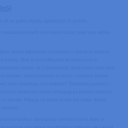
DDoS)
rá cílí na jednu službu, společnost, či systém.
 či nezabezpečených koncových stanic, které jsou aktéry
jakou službu legitimním uživatelům (=denial of service)
o e-shop. Útok je prováděn přes síť infikovaných
ribuovanou botnet síť (=distributed). Kvůli tomu nelze útok
o zařízení. Velmi podobně se chova i zmíněný Botnet
rver, který umožňuje „bot hederovi“ (hlavnímu počítači /
provoz. Infikovaní klienti přistupují na předem určenou
 ze serveru. Příkazy na server posílá bot heder. Klienti
t hederům.
rá ke komunikaci nevyžaduje centrální server, který je
pují boti jako server pro distribuci příkazů i jako klient,