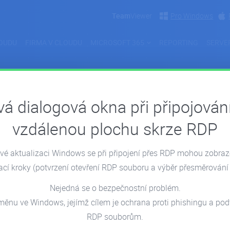
Team
Viewer
Pro Windows
OUDU
FIRMA V CLOUDU
MICROSOFT 365
REPORTING
SERVE
á dialogová okna při připojován
 nebezpečí v praxi
vzdálenou plochu skrze RDP
é aktualizaci Windows se při připojení přes RDP mohou zobra
ací kroky
(potvrzení otevření RDP souboru a výběr přesměrování 
Nejedná se o bezpečnostní problém.
měnu ve Windows, jejímž cílem je ochrana proti phishingu a p
RDP souborům.