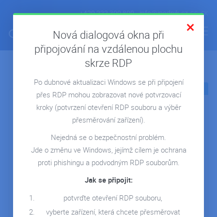
+420 222 300 800
info@ipodnik.cz
CS
SK
Nová dialogová okna při
připojování na vzdálenou plochu
skrze RDP
Archiv článků:
ÚVOD
Po dubnové aktualizaci Windows se při připojení
POHODA V CLOUDU
31.05.2022
05.05.2022
přes RDP mohou zobrazovat nové potvrzovací
FIRMA V CLOUDU
kroky
(potvrzení otevření RDP souboru a výběr
MICROSOFT 365
přesměrování zařízení).
REPORTING
Nejedná se o bezpečnostní problém.
Jde o změnu ve Windows, jejímž cílem je ochrana
SERVERY NA MÍRU
Waragod: přechod e-
Ať už prodáváte
proti phishingu a podvodným RDP souborům.
shopu na firemní
cokoli, nezapomínejte
REFERENCE
cloudové…
na oblast…
Jak se připojit:
BLOG
Mezi naše zákazníky
Prodáváte rohlíky, boty,
potvrďte otevření RDP souboru,
patří i e-shopy s
telefony nebo
WEBINÁŘE
vyberte zařízení, která chcete přesměrovat
kamennými prodejnami.
poskytujete služby jako…