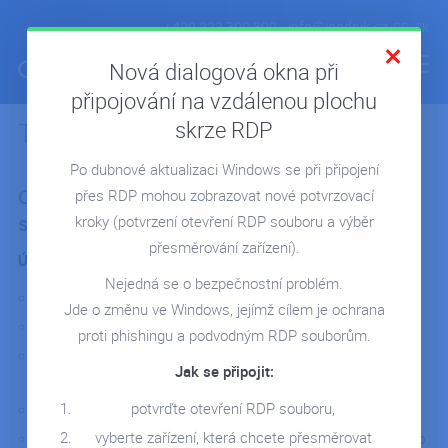
+420 222 300 800
info@ipodnik.cz
CS
SK
Nová dialogová okna při
připojování na vzdálenou plochu
skrze RDP
Technická podpora 24/7
ÚVOD
Po dubnové aktualizaci Windows se při připojení
POHODA V CLOUDU
Co obsahuje technická podpora hostingových
přes RDP mohou zobrazovat nové potvrzovací
FIRMA V CLOUDU
služeb?
kroky
(potvrzení otevření RDP souboru a výběr
MICROSOFT 365
přesměrování zařízení).
Údržba a monitoring 24/7
REPORTING
Nejedná se o bezpečnostní problém.
Aktualizace a správa serveru.
Jde o změnu ve Windows, jejímž cílem je ochrana
SERVERY NA MÍRU
Robotizovaný monitoring vytížení a kapacit serveru.
proti phishingu a podvodným RDP souborům.
REFERENCE
Ochrana dat – antivir, hardwarový a softwarový firewall,
Jak se připojit:
TIER III datové centrum.
BLOG
potvrďte otevření RDP souboru,
Garantovaná dostupnost 99,9 %.
WEBINÁŘE
vyberte zařízení, která chcete přesměrovat
Software Assurance – nárok na poslední verze používaného