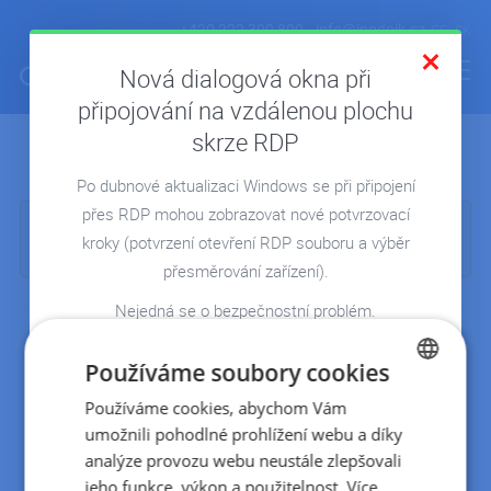
+420 222 300 800
info@ipodnik.cz
CS
SK
Nová dialogová okna při
připojování na vzdálenou plochu
skrze RDP
Archiv článků:
ÚVOD
Po dubnové aktualizaci Windows se při připojení
POHODA V CLOUDU
přes RDP mohou zobrazovat nové potvrzovací
Je nám líto, ale podle zadaných parametrů jsme nenalezli
FIRMA V CLOUDU
kroky
(potvrzení otevření RDP souboru a výběr
žádné články...
MICROSOFT 365
přesměrování zařízení).
REPORTING
Nejedná se o bezpečnostní problém.
Jde o změnu ve Windows, jejímž cílem je ochrana
SERVERY NA MÍRU
proti phishingu a podvodným RDP souborům.
Používáme soubory cookies
REFERENCE
Jak se připojit:
Používáme cookies, abychom Vám
CZECH
BLOG
umožnili pohodlné prohlížení webu a díky
SLOVAK
potvrďte otevření RDP souboru,
analýze provozu webu neustále zlepšovali
WEBINÁŘE
vyberte zařízení, která chcete přesměrovat
jeho funkce, výkon a použitelnost.
Více