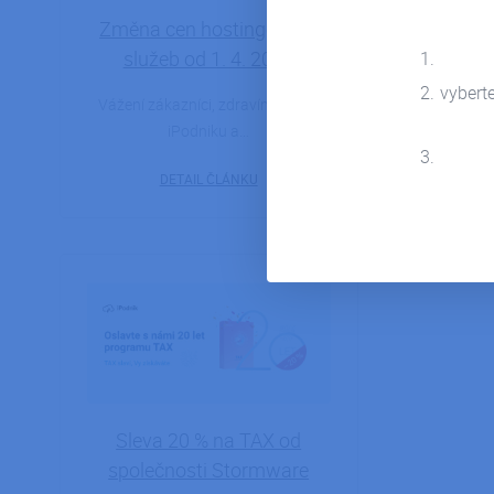
Změna cen hostingových
Ať už
služeb od 1. 4. 2023
nezapo
vybert
Vážení zákazníci, zdravíme vás z
Prodáváte
iPodniku a…
nebo po
DETAIL ČLÁNKU
24.01.2022
Sleva 20 % na TAX od
společnosti Stormware