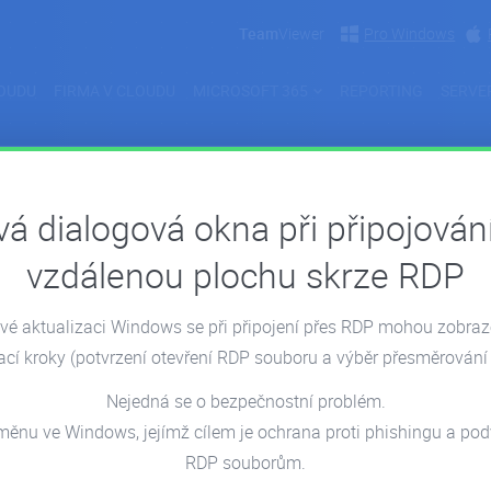
Team
Viewer
Pro Windows
OUDU
FIRMA V CLOUDU
MICROSOFT 365
REPORTING
SERVE
á dialogová okna při připojován
Pohoda
vzdálenou plochu skrze RDP
é aktualizaci Windows se při připojení přes RDP mohou zobra
05.05.2022
06.04.
ací kroky
(potvrzení otevření RDP souboru a výběr přesměrování 
Nejedná se o bezpečnostní problém.
měnu ve Windows, jejímž cílem je ochrana proti phishingu a p
RDP souborům.