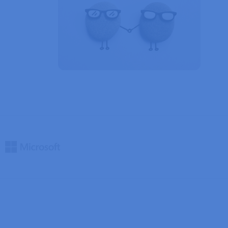
ždy zpracovávány
ný soubor cookie
ik.
zyce PHP. Toto je
í proměnných relací
ované číslo, jeho
dobrým příkladem je
ránkami.
ipt.com k
ookie návštěvníků.
 fungoval správně.