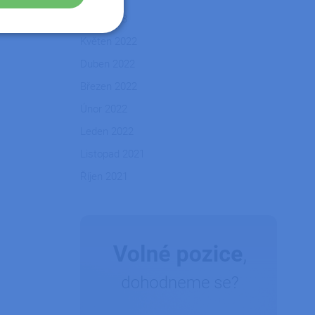
Únor 2023
Nezařazené
Květen 2022
soubory
Duben 2022
Březen 2022
Únor 2022
Leden 2022
řazené soubory
Listopad 2021
 správa účtu. Webové
Říjen 2021
zařízení, která mají
ní a zlepšila
tformy a povolení
okie, že požadavky