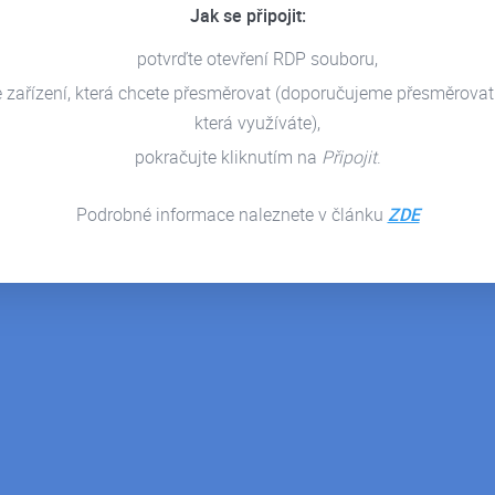
Jak se připojit:
 prodáváte cokoli,
8+1 důvodů proč mít
mínejte na oblast…
hosting Pohody v cloudu
potvrďte otevření RDP souboru,
e zařízení, která chcete přesměrovat (doporučujeme přesměrovat
 rohlíky, boty, telefony
Ekonomický systém Pohoda od
která využíváte),
skytujete služby jako…
výrobce Stormware patří mezi…
pokračujte kliknutím na
Připojit
.
DETAIL ČLÁNKU
DETAIL ČLÁNKU
Podrobné informace naleznete v článku
ZDE