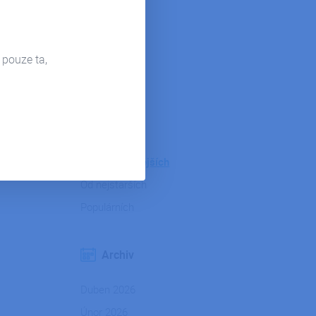
Hosting
Microsoft 365
Power Bi
 pouze ta,
Firemní život
Řazení
Od nejnovějších
Od nejstarších
Populárních
Archiv
Duben 2026
Únor 2026