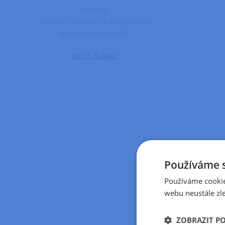
Daňová
přiznání TAX slaví 20. narozeniny a
Stormware pro vás při…
DETAIL ČLÁNKU
Používáme 
Používáme cookie
webu neustále zle
ZOBRAZIT P